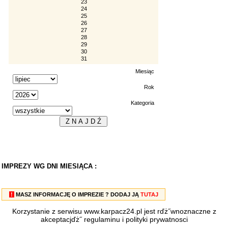
23
24
25
26
27
28
29
30
31
Miesiąc
Rok
Kategoria
IMPREZY WG DNI MIESIĄCA :
!
MASZ INFORMACJĘ O IMPREZIE ? DODAJ JĄ
TUTAJ
Korzystanie z serwisu www.karpacz24.pl jest rďż˝wnoznaczne z
akceptacjďż˝
regulaminu
i
polityki prywatnosci