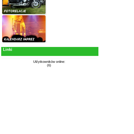
Linki
Ułźytkowników online:
(6)