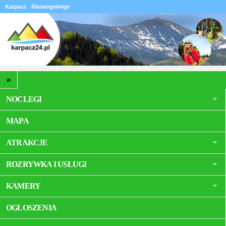
Karpacz
Riesengebirge
NOCLEGI
MAPA
ATRAKCJE
ROZRYWKA I USŁUGI
KAMERY
OGŁOSZENIA