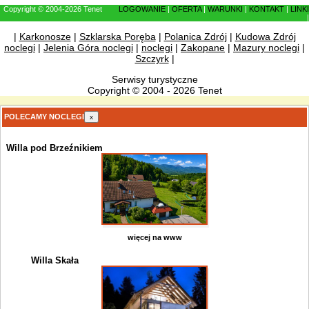
Copyright © 2004-2026 Tenet
LOGOWANIE
|
OFERTA
|
WARUNKI
|
KONTAKT
|
LINKI
|
|
Karkonosze
|
Szklarska Poręba
|
Polanica Zdrój
|
Kudowa Zdrój
noclegi
|
Jelenia Góra noclegi
|
noclegi
|
Zakopane
|
Mazury noclegi
|
Szczyrk
|
Serwisy turystyczne
Copyright © 2004 - 2026 Tenet
POLECAMY NOCLEGI
x
Willa pod Brzeźnikiem
więcej na www
Willa Skała