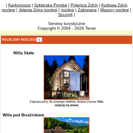
|
Karkonosze
|
Szklarska Poręba
|
Polanica Zdrój
|
Kudowa Zdrój
noclegi
|
Jelenia Góra noclegi
|
noclegi
|
Zakopane
|
Mazury noclegi
|
Szczyrk
|
Serwisy turystyczne
Copyright © 2004 - 2026 Tenet
POLECAMY NOCLEGI
x
Willa Skała
Zapraszamy do nowego obiektu Nowoczesna Willa
więcej na www
Willa pod Brzeźnikiem