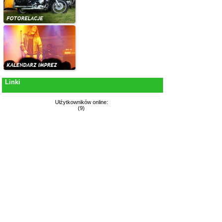
Linki
Ułźytkowników online:
(9)