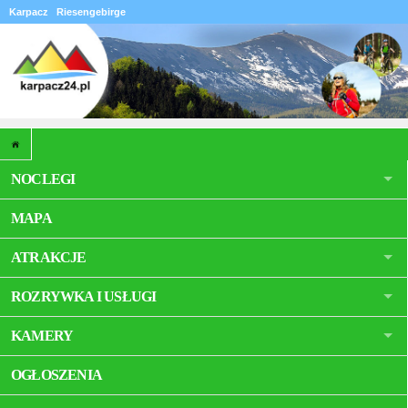
Karpacz
Riesengebirge
NOCLEGI
MAPA
ATRAKCJE
ROZRYWKA I USŁUGI
KAMERY
OGŁOSZENIA