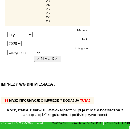
23
24
25
26
27
28
Miesiąc
Rok
Kategoria
IMPREZY WG DNI MIESIĄCA :
!
MASZ INFORMACJĘ O IMPREZIE ? DODAJ JĄ
TUTAJ
Korzystanie z serwisu www.karpacz24.pl jest rďż˝wnoznaczne z
akceptacjďż˝
regulaminu
i
polityki prywatnosci
Copyright © 2004-2026 Tenet
LOGOWANIE
|
OFERTA
|
WARUNKI
|
KONTAKT
|
LINKI
|