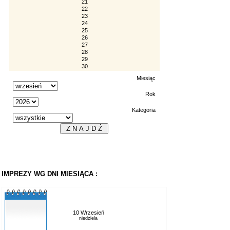
21
22
23
24
25
26
27
28
29
30
Miesiąc
Rok
Kategoria
IMPREZY WG DNI MIESIĄCA :
10 Wrzesień
niedziela