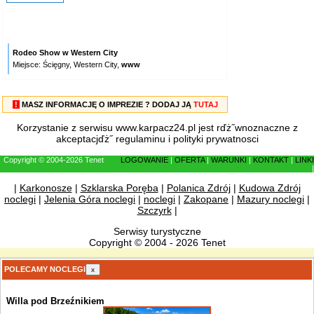
Rodeo Show w Western City
Miejsce: Ścięgny, Western City,
www
!
MASZ INFORMACJĘ O IMPREZIE ? DODAJ JĄ
TUTAJ
Korzystanie z serwisu www.karpacz24.pl jest rďż˝wnoznaczne z
akceptacjďż˝
regulaminu
i
polityki prywatnosci
Copyright © 2004-2026 Tenet
LOGOWANIE
|
OFERTA
|
WARUNKI
|
KONTAKT
|
LINKI
|
|
Karkonosze
|
Szklarska Poręba
|
Polanica Zdrój
|
Kudowa Zdrój
noclegi
|
Jelenia Góra noclegi
|
noclegi
|
Zakopane
|
Mazury noclegi
|
Szczyrk
|
Serwisy turystyczne
Copyright © 2004 - 2026 Tenet
POLECAMY NOCLEGI
x
Willa pod Brzeźnikiem