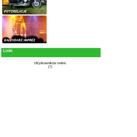
Linki
Ułźytkowników online:
(7)