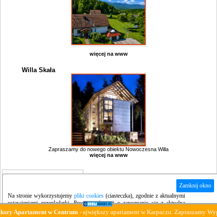
więcej na www
Willa Skała
Zapraszamy do nowego obiektu Nowoczesna Willa
więcej na www
Miejsce na twoją reklamę.
Zadzwoń zapytaj tel.
Zamknij okno
75 64 19
919
Na stronie wykorzystujemy
pliki cookies
(ciasteczka), zgodnie z aktualnymi
ustawieniami przeglądarki. Prosimy również o zapoznanie się z aktualną
polityką prywatności
strony.
zy Apartament w Centrum
- ajwiększy apartament w Karpaczu. Zapraszamy Wypocz