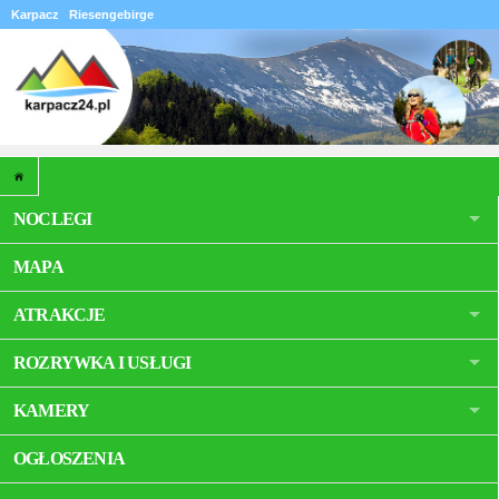
Karpacz
Riesengebirge
NOCLEGI
MAPA
ATRAKCJE
ROZRYWKA I USŁUGI
KAMERY
OGŁOSZENIA