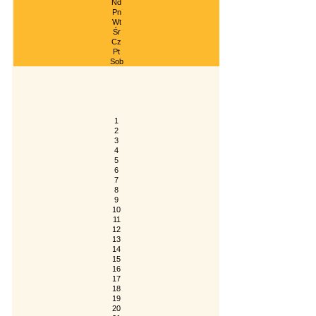
Nd
Pn
Wt
Śr
Cz
Pt
Sob
1
2
3
4
5
6
7
8
9
10
11
12
13
14
15
16
17
18
19
20