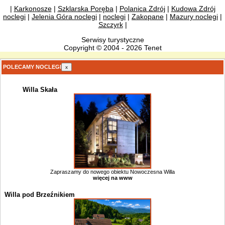
|
Karkonosze
|
Szklarska Poręba
|
Polanica Zdrój
|
Kudowa Zdrój
noclegi
|
Jelenia Góra noclegi
|
noclegi
|
Zakopane
|
Mazury noclegi
|
Szczyrk
|
Serwisy turystyczne
Copyright © 2004 - 2026 Tenet
POLECAMY NOCLEGI
x
Willa Skała
Zapraszamy do nowego obiektu Nowoczesna Willa
więcej na www
Willa pod Brzeźnikiem