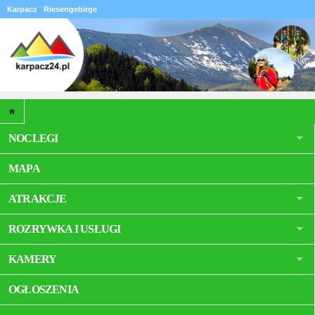
Karpacz
Riesengebirge
NOCLEGI
MAPA
ATRAKCJE
ROZRYWKA I USŁUGI
KAMERY
OGŁOSZENIA