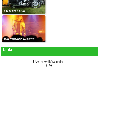
Linki
Ułźytkowników online:
(15)