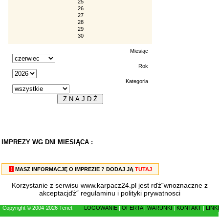
25
26
27
28
29
30
Miesiąc
Rok
Kategoria
IMPREZY WG DNI MIESIĄCA :
!
MASZ INFORMACJĘ O IMPREZIE ? DODAJ JĄ
TUTAJ
Korzystanie z serwisu www.karpacz24.pl jest rďż˝wnoznaczne z
akceptacjďż˝
regulaminu
i
polityki prywatnosci
Copyright © 2004-2026 Tenet
LOGOWANIE
|
OFERTA
|
WARUNKI
|
KONTAKT
|
LINKI
|