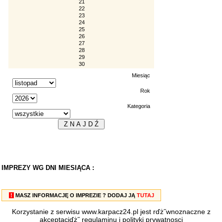
21
22
23
24
25
26
27
28
29
30
Miesiąc
Rok
Kategoria
IMPREZY WG DNI MIESIĄCA :
!
MASZ INFORMACJĘ O IMPREZIE ? DODAJ JĄ
TUTAJ
Korzystanie z serwisu www.karpacz24.pl jest rďż˝wnoznaczne z
akceptacjďż˝
regulaminu
i
polityki prywatnosci