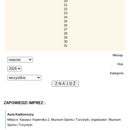
20
21
22
23
24
25
26
27
28
29
30
31
Miesiąc
Rok
Kategoria
ZAPOWIEDZI IMPREZ :
Aura Karkonoszy
Miejsce: Karpacz Kopernika 2, Muzeum Sportu i Turystyki, organizator: Muzeum
Sportu i Turystyki