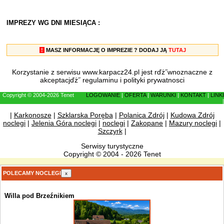
IMPREZY WG DNI MIESIĄCA :
!
MASZ INFORMACJĘ O IMPREZIE ? DODAJ JĄ
TUTAJ
Korzystanie z serwisu www.karpacz24.pl jest rďż˝wnoznaczne z
akceptacjďż˝
regulaminu
i
polityki prywatnosci
Copyright © 2004-2026 Tenet
LOGOWANIE
|
OFERTA
|
WARUNKI
|
KONTAKT
|
LINKI
|
|
Karkonosze
|
Szklarska Poręba
|
Polanica Zdrój
|
Kudowa Zdrój
noclegi
|
Jelenia Góra noclegi
|
noclegi
|
Zakopane
|
Mazury noclegi
|
Szczyrk
|
Serwisy turystyczne
Copyright © 2004 - 2026 Tenet
POLECAMY NOCLEGI
x
Willa pod Brzeźnikiem