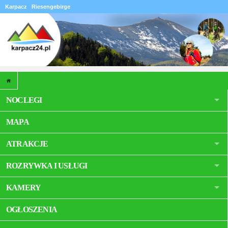
Karpacz
Riesengebirge
NOCLEGI
MAPA
ATRAKCJE
ROZRYWKA I USŁUGI
KAMERY
OGŁOSZENIA