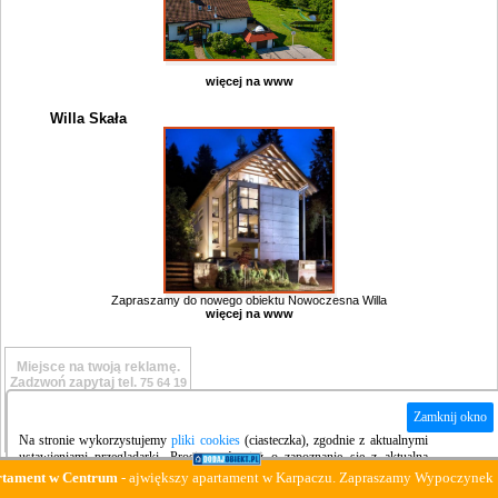
więcej na www
Willa Skała
Zapraszamy do nowego obiektu Nowoczesna Willa
więcej na www
Miejsce na twoją reklamę.
Zadzwoń zapytaj tel.
75 64 19
919
Zamknij okno
Na stronie wykorzystujemy
pliki cookies
(ciasteczka), zgodnie z aktualnymi
ustawieniami przeglądarki. Prosimy również o zapoznanie się z aktualną
polityką prywatności
strony.
ment w Centrum
- ajwiększy apartament w Karpaczu. Zapraszamy Wypoczynek :-)