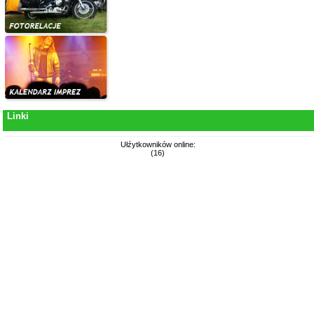
Linki
Ułźytkowników online:
(16)