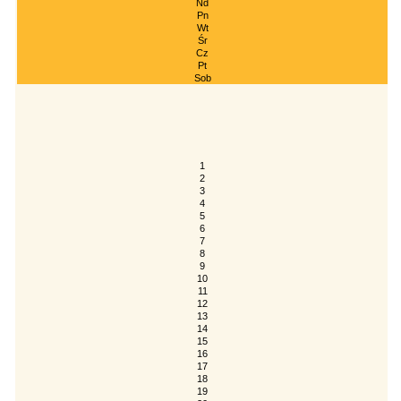
Nd
Pn
Wt
Śr
Cz
Pt
Sob
1
2
3
4
5
6
7
8
9
10
11
12
13
14
15
16
17
18
19