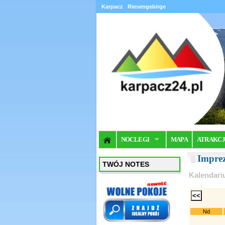
Karpacz
Riesengebirge
NOCLEGI
MAPA
ATRAKC
Impre
TWÓJ NOTES
Kalendari
Nd