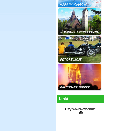
Linki
Ułźytkowników online:
(5)