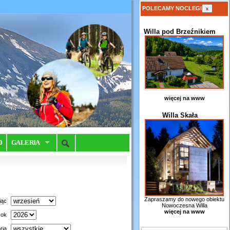
POLECAMY NOCLEGI
x
Willa pod Brzeźnikiem
więcej na www
Willa Skała
0
GALERIA
Zapraszamy do nowego obiektu
iąc
Nowoczesna Willa
więcej na www
ok
ria