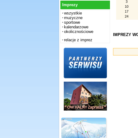
3
Imprezy
10
17
wszystkie
24
muzyczne
sportowe
kalendarzowe
okolicznościowe
IMPREZY WG
relacje z imprez