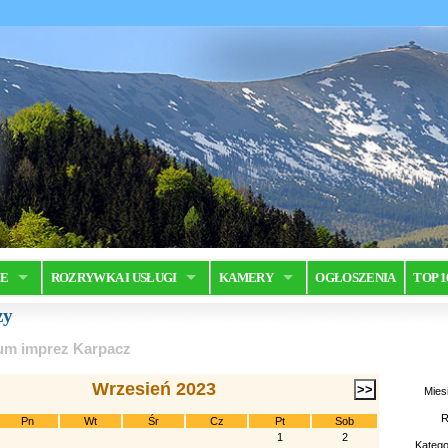
JE
ROZRYWKA I USŁUGI
KAMERY
OGŁOSZENIA
TOP 1
zy
um imprez Karpacz
Wrzesień 2023
Mies
R
Pn
Wt
Śr
Cz
Pt
Sob
1
2
Katego