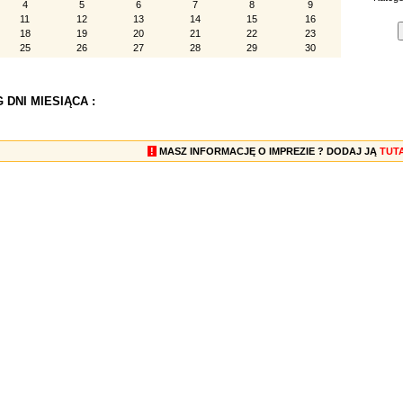
4
5
6
7
8
9
11
12
13
14
15
16
18
19
20
21
22
23
25
26
27
28
29
30
 DNI MIESIĄCA :
!
MASZ INFORMACJĘ O IMPREZIE ? DODAJ JĄ
TUT