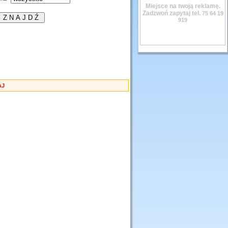
Miejsce na twoją reklamę.
Zadzwoń zapytaj tel.
75 64 19
919
AJ