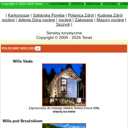
Copyright © 2004-2026 Tenet
LOGOWANIE
|
OFERTA
|
WARUNKI
|
KONTAKT
|
LINKI
|
|
Karkonosze
|
Szklarska Poręba
|
Polanica Zdrój
|
Kudowa Zdrój
noclegi
|
Jelenia Góra noclegi
|
noclegi
|
Zakopane
|
Mazury noclegi
|
Szczyrk
|
Serwisy turystyczne
Copyright © 2004 - 2026 Tenet
POLECAMY NOCLEGI
x
Willa Skała
Zapraszamy do nowego obiektu Nowoczesna Willa
więcej na www
Willa pod Brzeźnikiem