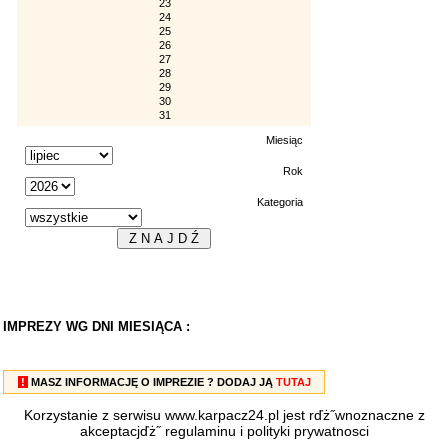
23
24
25
26
27
28
29
30
31
Miesiąc
Rok
Kategoria
IMPREZY WG DNI MIESIĄCA :
!
MASZ INFORMACJĘ O IMPREZIE ? DODAJ JĄ
TUTAJ
Korzystanie z serwisu www.karpacz24.pl jest rďż˝wnoznaczne z
akceptacjďż˝
regulaminu
i
polityki prywatnosci