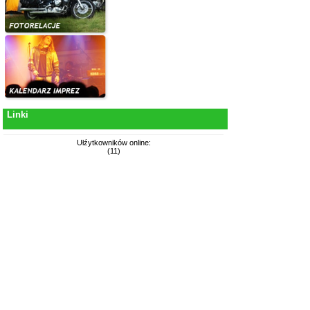
Linki
Ułźytkowników online:
(11)