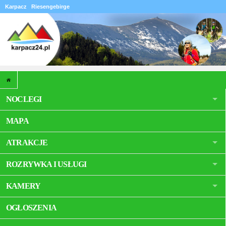
Karpacz
Riesengebirge
NOCLEGI
MAPA
ATRAKCJE
ROZRYWKA I USŁUGI
KAMERY
OGŁOSZENIA