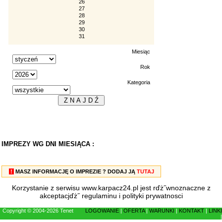
26
27
28
29
30
31
Miesiąc
Rok
Kategoria
IMPREZY WG DNI MIESIĄCA :
!
MASZ INFORMACJĘ O IMPREZIE ? DODAJ JĄ
TUTAJ
Korzystanie z serwisu www.karpacz24.pl jest rďż˝wnoznaczne z
akceptacjďż˝
regulaminu
i
polityki prywatnosci
Copyright © 2004-2026 Tenet
LOGOWANIE
|
OFERTA
|
WARUNKI
|
KONTAKT
|
LINKI
|