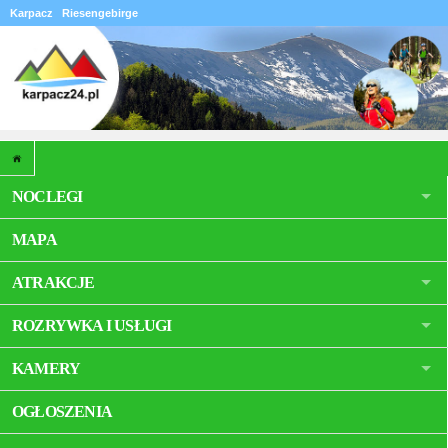
Karpacz
Riesengebirge
NOCLEGI
MAPA
ATRAKCJE
ROZRYWKA I USŁUGI
KAMERY
OGŁOSZENIA