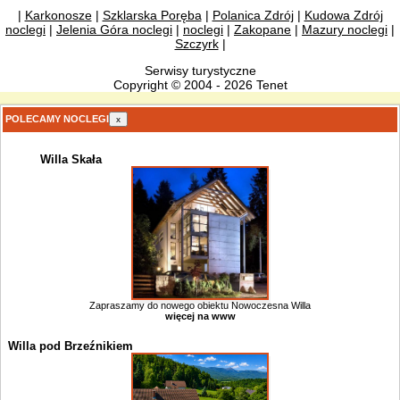
|
Karkonosze
|
Szklarska Poręba
|
Polanica Zdrój
|
Kudowa Zdrój
noclegi
|
Jelenia Góra noclegi
|
noclegi
|
Zakopane
|
Mazury noclegi
|
Szczyrk
|
Serwisy turystyczne
Copyright © 2004 - 2026 Tenet
POLECAMY NOCLEGI
x
Willa Skała
Zapraszamy do nowego obiektu Nowoczesna Willa
więcej na www
Willa pod Brzeźnikiem