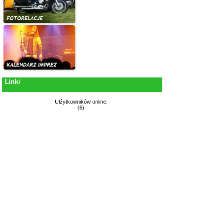
Linki
Ułźytkowników online:
(6)