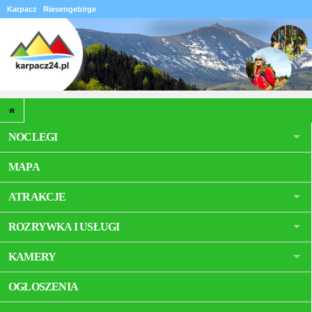
Karpacz
Riesengebirge
NOCLEGI
MAPA
ATRAKCJE
ROZRYWKA I USŁUGI
KAMERY
OGŁOSZENIA