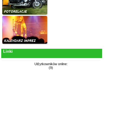
Linki
Ułźytkowników online:
(9)