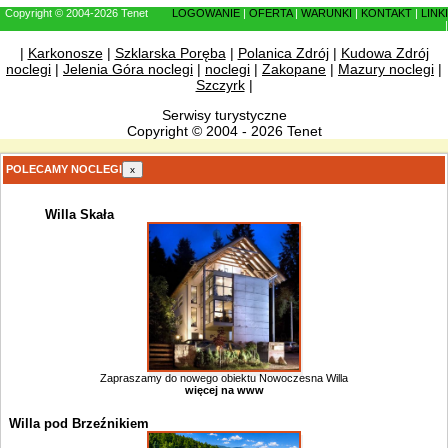
Copyright © 2004-2026 Tenet
LOGOWANIE
|
OFERTA
|
WARUNKI
|
KONTAKT
|
LINKI
|
|
Karkonosze
|
Szklarska Poręba
|
Polanica Zdrój
|
Kudowa Zdrój
noclegi
|
Jelenia Góra noclegi
|
noclegi
|
Zakopane
|
Mazury noclegi
|
Szczyrk
|
Serwisy turystyczne
Copyright © 2004 - 2026 Tenet
POLECAMY NOCLEGI
x
Willa Skała
Zapraszamy do nowego obiektu Nowoczesna Willa
więcej na www
Willa pod Brzeźnikiem