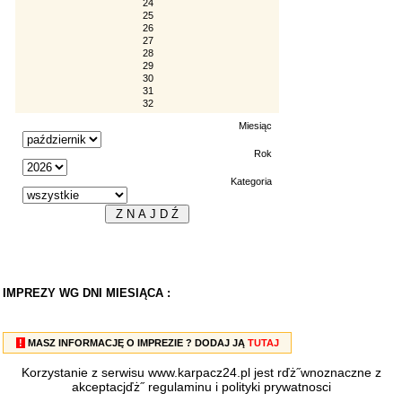
24
25
26
27
28
29
30
31
32
Miesiąc
Rok
Kategoria
IMPREZY WG DNI MIESIĄCA :
!
MASZ INFORMACJĘ O IMPREZIE ? DODAJ JĄ
TUTAJ
Korzystanie z serwisu www.karpacz24.pl jest rďż˝wnoznaczne z
akceptacjďż˝
regulaminu
i
polityki prywatnosci