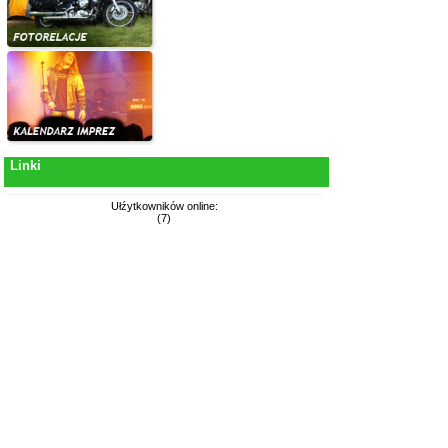
Linki
Ułźytkowników online:
(7)