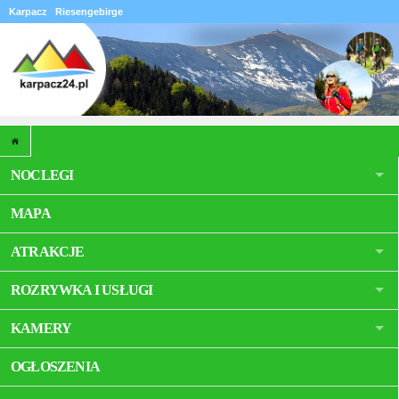
Karpacz
Riesengebirge
NOCLEGI
MAPA
ATRAKCJE
ROZRYWKA I USŁUGI
KAMERY
OGŁOSZENIA