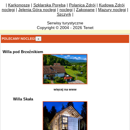
|
Karkonosze
|
Szklarska Poręba
|
Polanica Zdrój
|
Kudowa Zdrój
noclegi
|
Jelenia Góra noclegi
|
noclegi
|
Zakopane
|
Mazury noclegi
|
Szczyrk
|
Serwisy turystyczne
Copyright © 2004 - 2026 Tenet
POLECAMY NOCLEGI
x
Willa pod Brzeźnikiem
więcej na www
Willa Skała