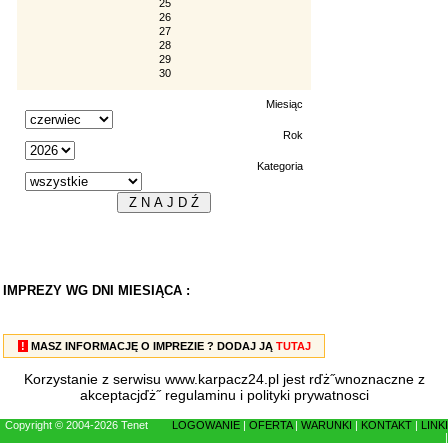
25
26
27
28
29
30
Miesiąc
Rok
Kategoria
IMPREZY WG DNI MIESIĄCA :
!
MASZ INFORMACJĘ O IMPREZIE ? DODAJ JĄ
TUTAJ
Korzystanie z serwisu www.karpacz24.pl jest rďż˝wnoznaczne z
akceptacjďż˝
regulaminu
i
polityki prywatnosci
Copyright © 2004-2026 Tenet
LOGOWANIE
|
OFERTA
|
WARUNKI
|
KONTAKT
|
LINKI
|