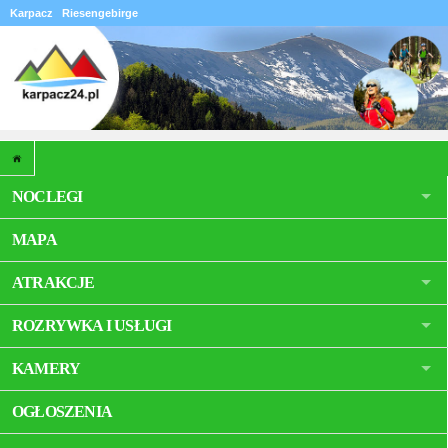
Karpacz
Riesengebirge
NOCLEGI
MAPA
ATRAKCJE
ROZRYWKA I USŁUGI
KAMERY
OGŁOSZENIA