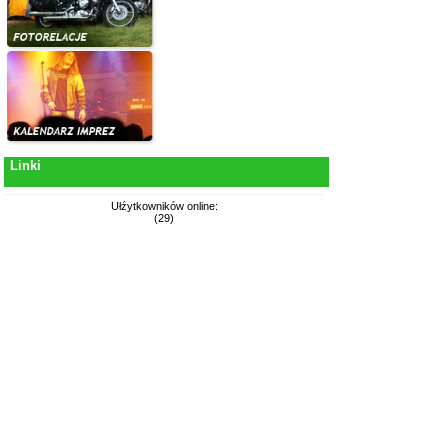
Linki
Ułźytkowników online:
(29)