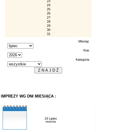
23
24
25
26
27
28
29
30
31
Miesiąc
Rok
Kategoria
IMPREZY WG DNI MIESIĄCA :
19 Lipiec
niedziela