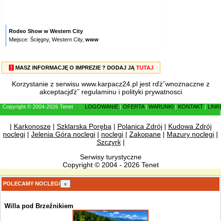
Rodeo Show w Western City
Miejsce: Ścięgny, Western City,
www
!
MASZ INFORMACJĘ O IMPREZIE ? DODAJ JĄ
TUTAJ
Korzystanie z serwisu www.karpacz24.pl jest rďż˝wnoznaczne z
akceptacjďż˝
regulaminu
i
polityki prywatnosci
Copyright © 2004-2026 Tenet
LOGOWANIE
|
OFERTA
|
WARUNKI
|
KONTAKT
|
LINKI
|
|
Karkonosze
|
Szklarska Poręba
|
Polanica Zdrój
|
Kudowa Zdrój
noclegi
|
Jelenia Góra noclegi
|
noclegi
|
Zakopane
|
Mazury noclegi
|
Szczyrk
|
Serwisy turystyczne
Copyright © 2004 - 2026 Tenet
POLECAMY NOCLEGI
x
Willa pod Brzeźnikiem