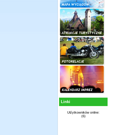
Linki
Ułźytkowników online:
(6)