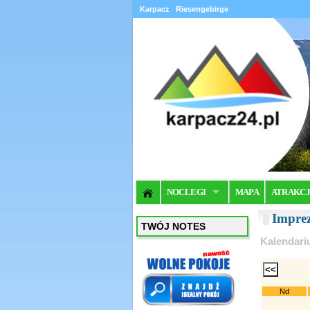
Karpacz
Riesengebirge
NOCLEGI
MAPA
ATRAKC
Impre
TWÓJ NOTES
Kalendari
Nd