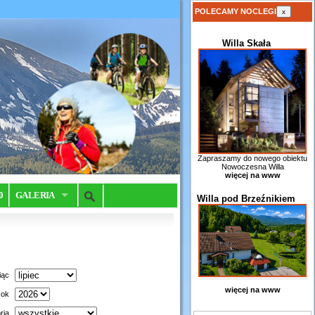
POLECAMY NOCLEGI
x
Willa Skała
Zapraszamy do nowego obiektu
Nowoczesna Willa
więcej na www
0
GALERIA
Willa pod Brzeźnikiem
iąc
więcej na www
ok
ria