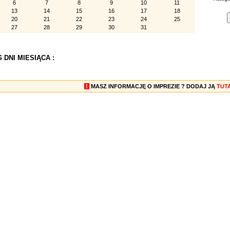
6
7
8
9
10
11
13
14
15
16
17
18
20
21
22
23
24
25
27
28
29
30
31
 DNI MIESIĄCA :
!
MASZ INFORMACJĘ O IMPREZIE ? DODAJ JĄ
TUT