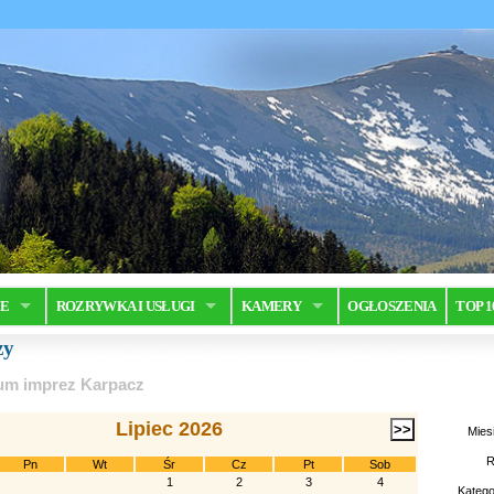
JE
ROZRYWKA I USŁUGI
KAMERY
OGŁOSZENIA
TOP 1
zy
um imprez Karpacz
Lipiec 2026
Mies
R
Pn
Wt
Śr
Cz
Pt
Sob
1
2
3
4
Katego