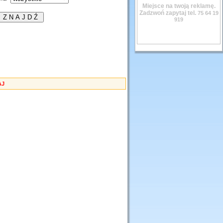
Miejsce na twoją reklamę.
Zadzwoń zapytaj tel.
75 64 19
919
AJ