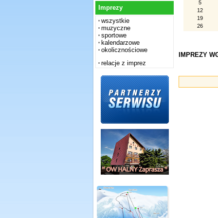
5
Imprezy
12
19
wszystkie
26
muzyczne
sportowe
kalendarzowe
okolicznościowe
IMPREZY WG
relacje z imprez