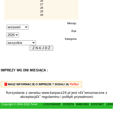
26
27
28
29
30
Miesiąc
Rok
Kategoria
IMPREZY WG DNI MIESIĄCA :
!
MASZ INFORMACJĘ O IMPREZIE ? DODAJ JĄ
TUTAJ
Korzystanie z serwisu www.karpacz24.pl jest rďż˝wnoznaczne z
akceptacjďż˝
regulaminu
i
polityki prywatnosci
Copyright © 2004-2026 Tenet
LOGOWANIE
|
OFERTA
|
WARUNKI
|
KONTAKT
|
LINKI
|