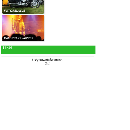
Linki
Ułźytkowników online:
(10)