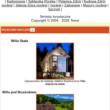
|
Karkonosze
|
Szklarska Poręba
|
Polanica Zdrój
|
Kudowa Zdrój
noclegi
|
Jelenia Góra noclegi
|
noclegi
|
Zakopane
|
Mazury noclegi
|
Szczyrk
|
Serwisy turystyczne
Copyright © 2004 - 2026 Tenet
POLECAMY NOCLEGI
x
Willa Skała
Zapraszamy do nowego obiektu Nowoczesna Willa
więcej na www
Willa pod Brzeźnikiem