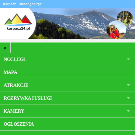
Karpacz
Riesengebirge
NOCLEGI
MAPA
ATRAKCJE
ROZRYWKA I USŁUGI
KAMERY
OGŁOSZENIA