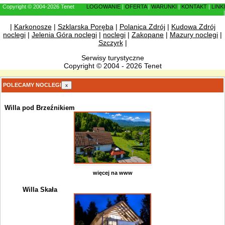
Copyright © 2004-2026 Tenet
LOGOWANIE
|
OFERTA
|
WARUNKI
|
KONTAKT
|
LINKI
|
|
Karkonosze
|
Szklarska Poręba
|
Polanica Zdrój
|
Kudowa Zdrój
noclegi
|
Jelenia Góra noclegi
|
noclegi
|
Zakopane
|
Mazury noclegi
|
Szczyrk
|
Serwisy turystyczne
Copyright © 2004 - 2026 Tenet
POLECAMY NOCLEGI
x
Willa pod Brzeźnikiem
więcej na www
Willa Skała