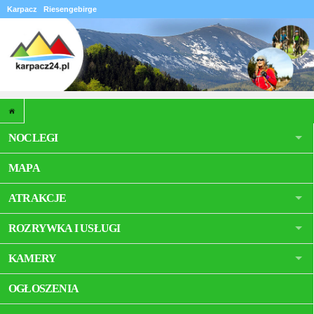
Karpacz
Riesengebirge
NOCLEGI
MAPA
ATRAKCJE
ROZRYWKA I USŁUGI
KAMERY
OGŁOSZENIA