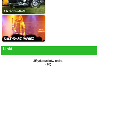
Linki
Ułźytkowników online:
(10)