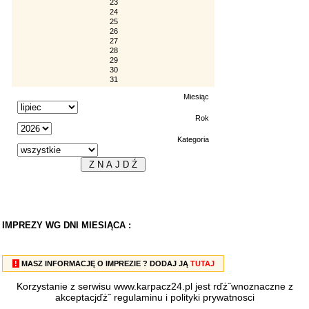
23
24
25
26
27
28
29
30
31
Miesiąc
Rok
Kategoria
IMPREZY WG DNI MIESIĄCA :
!
MASZ INFORMACJĘ O IMPREZIE ? DODAJ JĄ
TUTAJ
Korzystanie z serwisu www.karpacz24.pl jest rďż˝wnoznaczne z
akceptacjďż˝
regulaminu
i
polityki prywatnosci