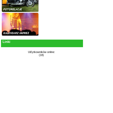
Linki
Ułźytkowników online:
(18)