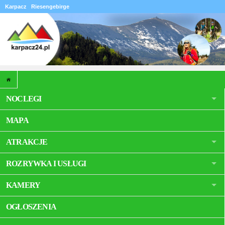
Karpacz
Riesengebirge
NOCLEGI
MAPA
ATRAKCJE
ROZRYWKA I USŁUGI
KAMERY
OGŁOSZENIA