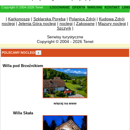
Copyright © 2004-2026 Tenet
LOGOWANIE
|
OFERTA
|
WARUNKI
|
KONTAKT
|
LINKI
|
|
Karkonosze
|
Szklarska Poręba
|
Polanica Zdrój
|
Kudowa Zdrój
noclegi
|
Jelenia Góra noclegi
|
noclegi
|
Zakopane
|
Mazury noclegi
|
Szczyrk
|
Serwisy turystyczne
Copyright © 2004 - 2026 Tenet
POLECAMY NOCLEGI
x
Willa pod Brzeźnikiem
więcej na www
Willa Skała