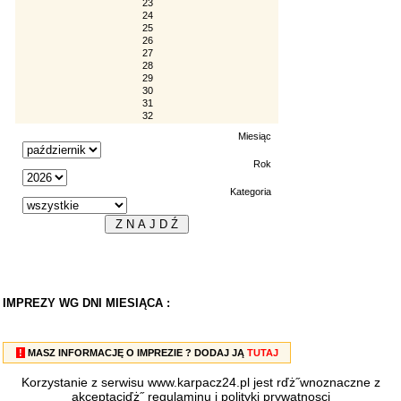
23
24
25
26
27
28
29
30
31
32
Miesiąc
Rok
Kategoria
IMPREZY WG DNI MIESIĄCA :
!
MASZ INFORMACJĘ O IMPREZIE ? DODAJ JĄ
TUTAJ
Korzystanie z serwisu www.karpacz24.pl jest rďż˝wnoznaczne z
akceptacjďż˝
regulaminu
i
polityki prywatnosci