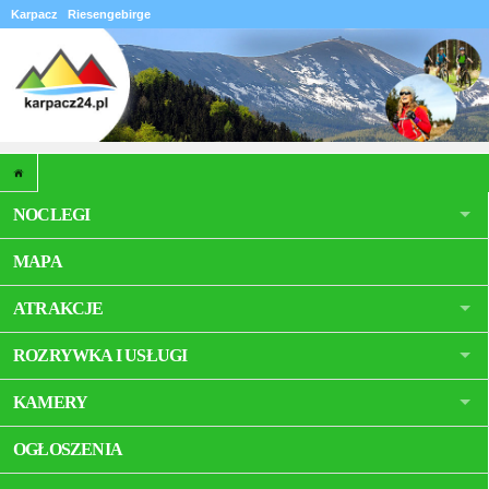
Karpacz
Riesengebirge
NOCLEGI
MAPA
ATRAKCJE
ROZRYWKA I USŁUGI
KAMERY
OGŁOSZENIA