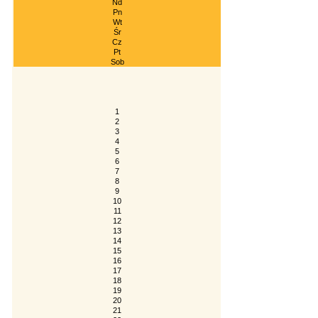
Nd
Pn
Wt
Śr
Cz
Pt
Sob
1
2
3
4
5
6
7
8
9
10
11
12
13
14
15
16
17
18
19
20
21