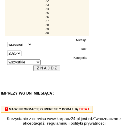
22
23
24
25
26
27
28
29
30
Miesiąc
Rok
Kategoria
IMPREZY WG DNI MIESIĄCA :
!
MASZ INFORMACJĘ O IMPREZIE ? DODAJ JĄ
TUTAJ
Korzystanie z serwisu www.karpacz24.pl jest rďż˝wnoznaczne z
akceptacjďż˝
regulaminu
i
polityki prywatnosci