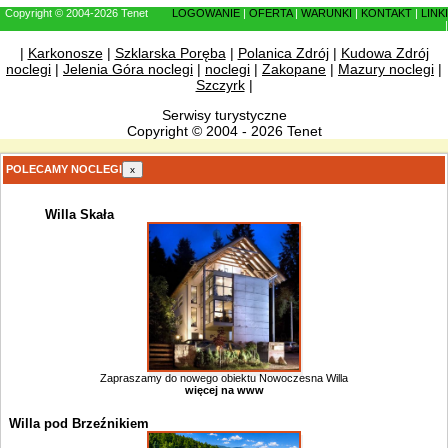
Copyright © 2004-2026 Tenet
LOGOWANIE
|
OFERTA
|
WARUNKI
|
KONTAKT
|
LINKI
|
|
Karkonosze
|
Szklarska Poręba
|
Polanica Zdrój
|
Kudowa Zdrój
noclegi
|
Jelenia Góra noclegi
|
noclegi
|
Zakopane
|
Mazury noclegi
|
Szczyrk
|
Serwisy turystyczne
Copyright © 2004 - 2026 Tenet
POLECAMY NOCLEGI
x
Willa Skała
Zapraszamy do nowego obiektu Nowoczesna Willa
więcej na www
Willa pod Brzeźnikiem