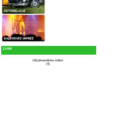
Linki
Ułźytkowników online:
(4)