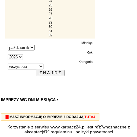
24
25
26
27
28
29
30
31
32
Miesiąc
Rok
Kategoria
IMPREZY WG DNI MIESIĄCA :
!
MASZ INFORMACJĘ O IMPREZIE ? DODAJ JĄ
TUTAJ
Korzystanie z serwisu www.karpacz24.pl jest rďż˝wnoznaczne z
akceptacjďż˝
regulaminu
i
polityki prywatnosci