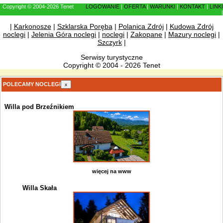
Copyright © 2004-2026 Tenet
LOGOWANIE
|
OFERTA
|
WARUNKI
|
KONTAKT
|
LINKI
|
|
Karkonosze
|
Szklarska Poręba
|
Polanica Zdrój
|
Kudowa Zdrój
noclegi
|
Jelenia Góra noclegi
|
noclegi
|
Zakopane
|
Mazury noclegi
|
Szczyrk
|
Serwisy turystyczne
Copyright © 2004 - 2026 Tenet
POLECAMY NOCLEGI
x
Willa pod Brzeźnikiem
więcej na www
Willa Skała