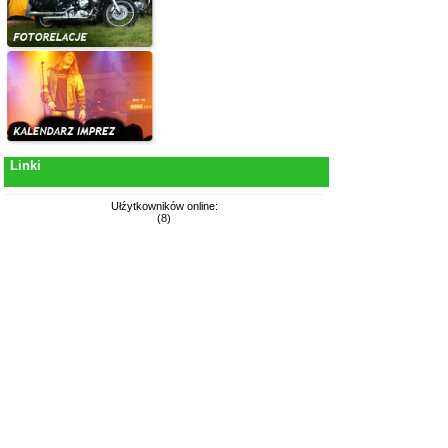
Linki
Ułźytkowników online:
(8)