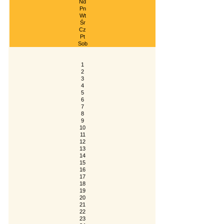
Nd
Pn
Wt
Śr
Cz
Pt
Sob
1
2
3
4
5
6
7
8
9
10
11
12
13
14
15
16
17
18
19
20
21
22
23