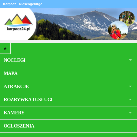
Karpacz
Riesengebirge
NOCLEGI
MAPA
ATRAKCJE
ROZRYWKA I USŁUGI
KAMERY
OGŁOSZENIA