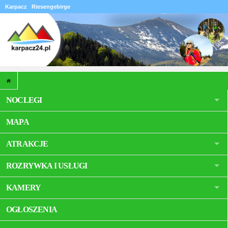
Karpacz
Riesengebirge
NOCLEGI
MAPA
ATRAKCJE
ROZRYWKA I USŁUGI
KAMERY
OGŁOSZENIA