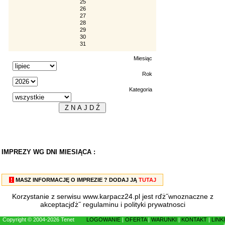
25
26
27
28
29
30
31
Miesiąc
Rok
Kategoria
IMPREZY WG DNI MIESIĄCA :
!
MASZ INFORMACJĘ O IMPREZIE ? DODAJ JĄ
TUTAJ
Korzystanie z serwisu www.karpacz24.pl jest rďż˝wnoznaczne z
akceptacjďż˝
regulaminu
i
polityki prywatnosci
Copyright © 2004-2026 Tenet
LOGOWANIE
|
OFERTA
|
WARUNKI
|
KONTAKT
|
LINKI