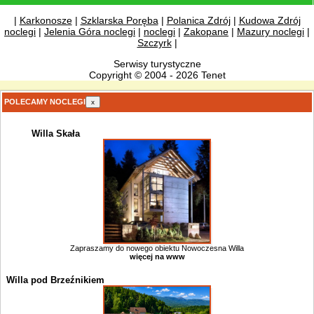
|
|
Karkonosze
|
Szklarska Poręba
|
Polanica Zdrój
|
Kudowa Zdrój
noclegi
|
Jelenia Góra noclegi
|
noclegi
|
Zakopane
|
Mazury noclegi
|
Szczyrk
|
Serwisy turystyczne
Copyright © 2004 - 2026 Tenet
POLECAMY NOCLEGI
x
Willa Skała
Zapraszamy do nowego obiektu Nowoczesna Willa
więcej na www
Willa pod Brzeźnikiem