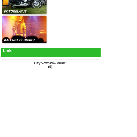
Linki
Ułźytkowników online:
(9)