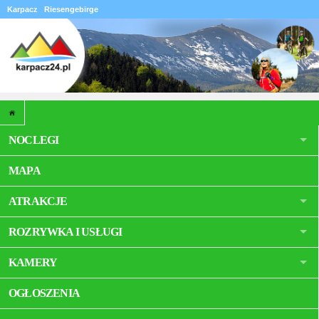
Karpacz
Riesengebirge
NOCLEGI
MAPA
ATRAKCJE
ROZRYWKA I USŁUGI
KAMERY
OGŁOSZENIA