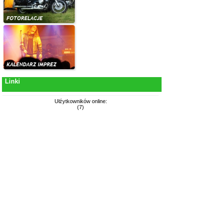
Linki
Ułźytkowników online:
(7)