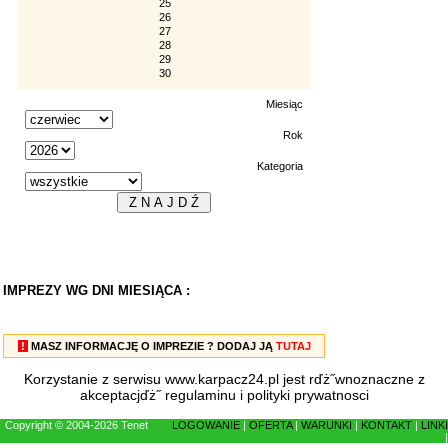
25
26
27
28
29
30
Miesiąc
Rok
Kategoria
IMPREZY WG DNI MIESIĄCA :
!
MASZ INFORMACJĘ O IMPREZIE ? DODAJ JĄ
TUTAJ
Korzystanie z serwisu www.karpacz24.pl jest rďż˝wnoznaczne z
akceptacjďż˝
regulaminu
i
polityki prywatnosci
Copyright © 2004-2026 Tenet
LOGOWANIE
|
OFERTA
|
WARUNKI
|
KONTAKT
|
LINKI
|