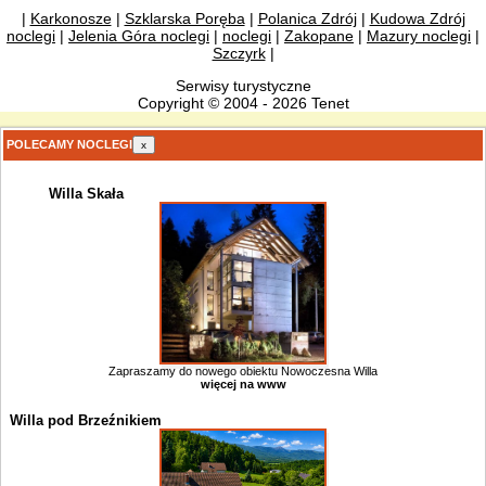
|
Karkonosze
|
Szklarska Poręba
|
Polanica Zdrój
|
Kudowa Zdrój
noclegi
|
Jelenia Góra noclegi
|
noclegi
|
Zakopane
|
Mazury noclegi
|
Szczyrk
|
Serwisy turystyczne
Copyright © 2004 - 2026 Tenet
POLECAMY NOCLEGI
x
Willa Skała
Zapraszamy do nowego obiektu Nowoczesna Willa
więcej na www
Willa pod Brzeźnikiem