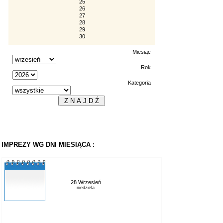
25
26
27
28
29
30
Miesiąc
Rok
Kategoria
IMPREZY WG DNI MIESIĄCA :
28 Wrzesień
niedziela