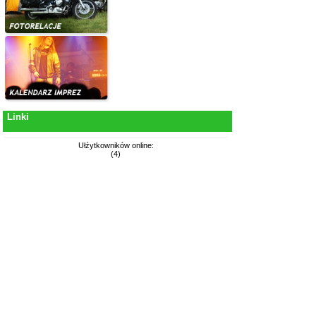
Linki
Ułźytkowników online:
(4)