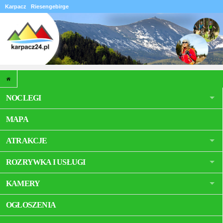
Karpacz
Riesengebirge
NOCLEGI
MAPA
ATRAKCJE
ROZRYWKA I USŁUGI
KAMERY
OGŁOSZENIA