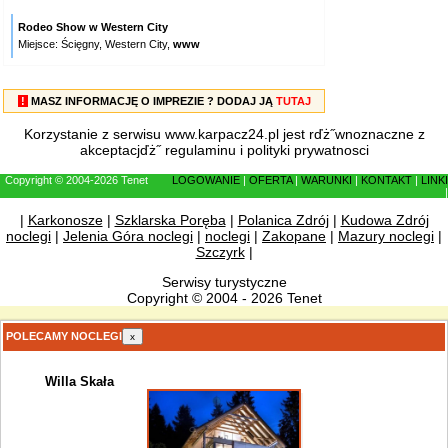
Rodeo Show w Western City
Miejsce: Ścięgny, Western City,
www
!
MASZ INFORMACJĘ O IMPREZIE ? DODAJ JĄ
TUTAJ
Korzystanie z serwisu www.karpacz24.pl jest rďż˝wnoznaczne z
akceptacjďż˝
regulaminu
i
polityki prywatnosci
Copyright © 2004-2026 Tenet
LOGOWANIE
|
OFERTA
|
WARUNKI
|
KONTAKT
|
LINKI
|
|
Karkonosze
|
Szklarska Poręba
|
Polanica Zdrój
|
Kudowa Zdrój
noclegi
|
Jelenia Góra noclegi
|
noclegi
|
Zakopane
|
Mazury noclegi
|
Szczyrk
|
Serwisy turystyczne
Copyright © 2004 - 2026 Tenet
POLECAMY NOCLEGI
x
Willa Skała