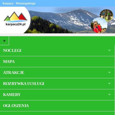
Karpacz
Riesengebirge
NOCLEGI
MAPA
ATRAKCJE
ROZRYWKA I USŁUGI
KAMERY
OGŁOSZENIA