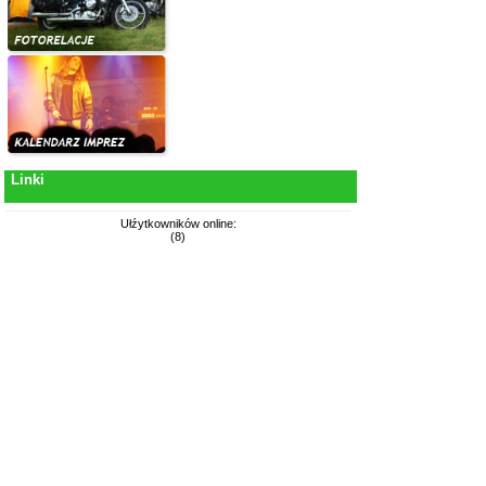
Linki
Ułźytkowników online:
(8)