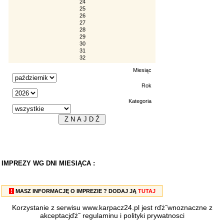
24
25
26
27
28
29
30
31
32
Miesiąc
Rok
Kategoria
IMPREZY WG DNI MIESIĄCA :
!
MASZ INFORMACJĘ O IMPREZIE ? DODAJ JĄ
TUTAJ
Korzystanie z serwisu www.karpacz24.pl jest rďż˝wnoznaczne z
akceptacjďż˝
regulaminu
i
polityki prywatnosci