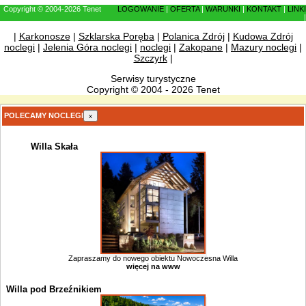
Copyright © 2004-2026 Tenet
LOGOWANIE
|
OFERTA
|
WARUNKI
|
KONTAKT
|
LINKI
|
|
Karkonosze
|
Szklarska Poręba
|
Polanica Zdrój
|
Kudowa Zdrój
noclegi
|
Jelenia Góra noclegi
|
noclegi
|
Zakopane
|
Mazury noclegi
|
Szczyrk
|
Serwisy turystyczne
Copyright © 2004 - 2026 Tenet
POLECAMY NOCLEGI
x
Willa Skała
Zapraszamy do nowego obiektu Nowoczesna Willa
więcej na www
Willa pod Brzeźnikiem