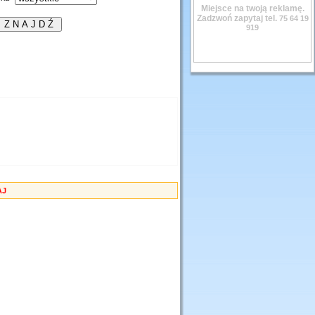
Miejsce na twoją reklamę.
Zadzwoń zapytaj tel.
75 64 19
919
AJ