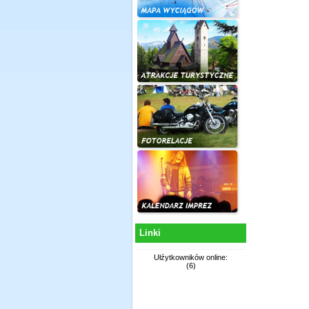
Linki
Ułźytkowników online:
(6)