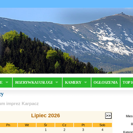
JE
ROZRYWKA I USŁUGI
KAMERY
OGŁOSZENIA
TOP 1
zy
um imprez Karpacz
Lipiec 2026
Mies
R
Pn
Wt
Śr
Cz
Pt
Sob
1
2
3
4
Katego