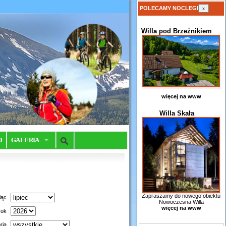
POLECAMY NOCLEGI
x
Willa pod Brzeźnikiem
więcej na www
Willa Skała
0
GALERIA
Zapraszamy do nowego obiektu
iąc
Nowoczesna Willa
więcej na www
ok
ria