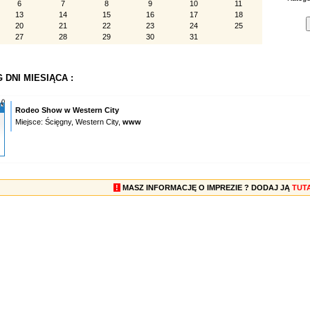
6
7
8
9
10
11
13
14
15
16
17
18
20
21
22
23
24
25
27
28
29
30
31
 DNI MIESIĄCA :
Rodeo Show w Western City
Miejsce: Ścięgny, Western City,
www
!
MASZ INFORMACJĘ O IMPREZIE ? DODAJ JĄ
TUT