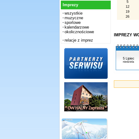
5
Imprezy
12
19
wszystkie
26
muzyczne
sportowe
kalendarzowe
okolicznościowe
IMPREZY WG
relacje z imprez
5 Lipiec
niedziela