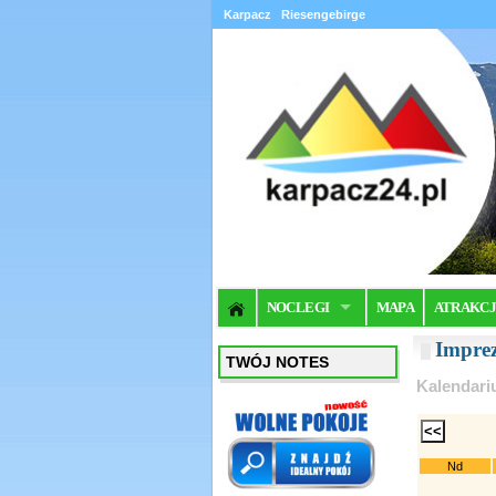
Karpacz
Riesengebirge
NOCLEGI
MAPA
ATRAKC
Impre
TWÓJ NOTES
Kalendari
Nd