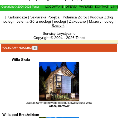
Copyright © 2004-2026 Tenet
LOGOWANIE
|
OFERTA
|
WARUNKI
|
KONTAKT
|
LINKI
|
|
Karkonosze
|
Szklarska Poręba
|
Polanica Zdrój
|
Kudowa Zdrój
noclegi
|
Jelenia Góra noclegi
|
noclegi
|
Zakopane
|
Mazury noclegi
|
Szczyrk
|
Serwisy turystyczne
Copyright © 2004 - 2026 Tenet
POLECAMY NOCLEGI
x
Willa Skała
Zapraszamy do nowego obiektu Nowoczesna Willa
więcej na www
Willa pod Brzeźnikiem