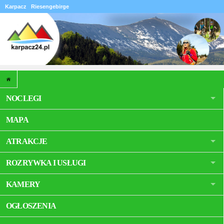
Karpacz
Riesengebirge
NOCLEGI
MAPA
ATRAKCJE
ROZRYWKA I USŁUGI
KAMERY
OGŁOSZENIA