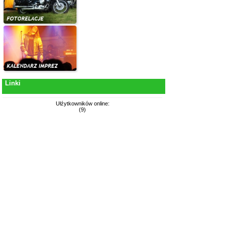
Linki
Ułźytkowników online:
(9)