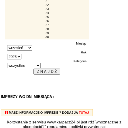
21
22
23
24
25
26
27
28
29
30
Miesiąc
Rok
Kategoria
IMPREZY WG DNI MIESIĄCA :
!
MASZ INFORMACJĘ O IMPREZIE ? DODAJ JĄ
TUTAJ
Korzystanie z serwisu www.karpacz24.pl jest rďż˝wnoznaczne z
akceptacjďż˝
regulaminu
i
polityki prywatnosci