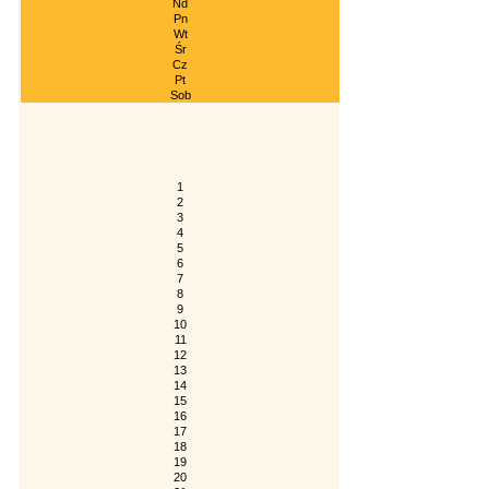
Nd
Pn
Wt
Śr
Cz
Pt
Sob
1
2
3
4
5
6
7
8
9
10
11
12
13
14
15
16
17
18
19
20