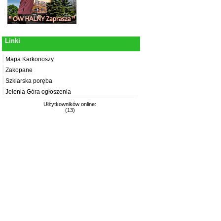
Linki
Mapa Karkonoszy
Zakopane
Szklarska poręba
Jelenia Góra ogłoszenia
Ułźytkowników online:
(13)