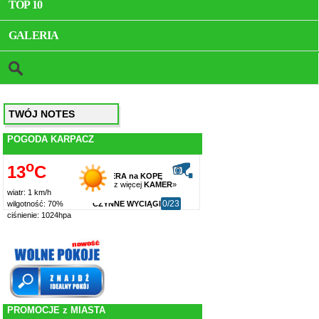
TOP 10
GALERIA
TWÓJ NOTES
POGODA KARPACZ
o
13
C
KAMERA na KOPĘ
zobacz więcej
KAMER
»
wiatr: 1 km/h
0/23
CZYNNE WYCIĄGI
wilgotność: 70%
ciśnienie: 1024hpa
PROMOCJE z MIASTA