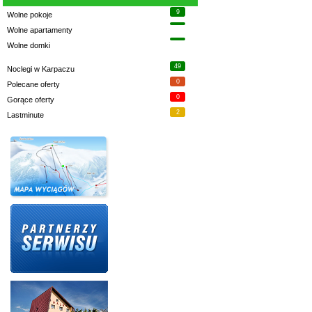
9
Wolne pokoje
Wolne apartamenty
Wolne domki
49
Noclegi w Karpaczu
0
Polecane oferty
0
Gorące oferty
2
Lastminute