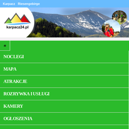
Karpacz
Riesengebirge
NOCLEGI
MAPA
ATRAKCJE
ROZRYWKA I USŁUGI
KAMERY
OGŁOSZENIA