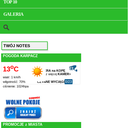
TOP 10
GALERIA
TWÓJ NOTES
POGODA KARPACZ
o
13
C
KAMERA na KOPĘ
zobacz więcej
KAMER
»
wiatr: 1 km/h
0/23
CZYNNE WYCIĄGI
wilgotność: 70%
ciśnienie: 1024hpa
PROMOCJE z MIASTA