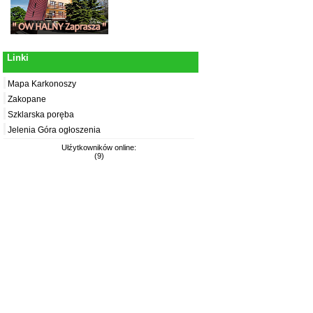
Linki
Mapa Karkonoszy
Zakopane
Szklarska poręba
Jelenia Góra ogłoszenia
Ułźytkowników online:
(9)