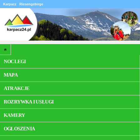
Karpacz
Riesengebirge
NOCLEGI
MAPA
ATRAKCJE
ROZRYWKA I USŁUGI
KAMERY
OGŁOSZENIA