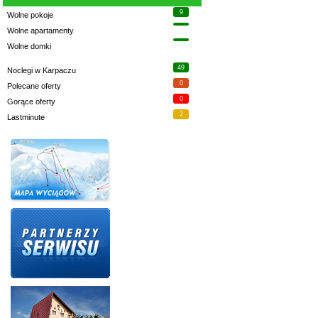
9
Wolne pokoje
Wolne apartamenty
Wolne domki
49
Noclegi w Karpaczu
0
Polecane oferty
0
Gorące oferty
2
Lastminute