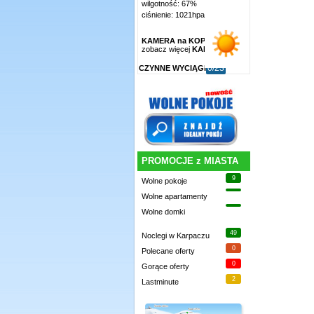
wilgotność: 67%
ciśnienie: 1021hpa
KAMERA na KOPĘ
zobacz więcej
KAMER
»
0/23
CZYNNE WYCIĄGI
PROMOCJE z MIASTA
9
Wolne pokoje
Wolne apartamenty
Wolne domki
49
Noclegi w Karpaczu
0
Polecane oferty
0
Gorące oferty
2
Lastminute