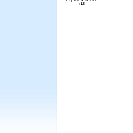
Ułźytkowników online:
(12)