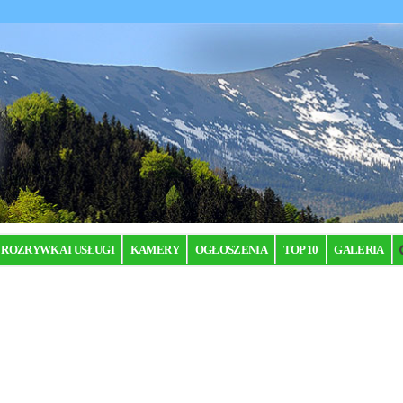
ROZRYWKA I USŁUGI
KAMERY
OGŁOSZENIA
TOP 10
GALERIA