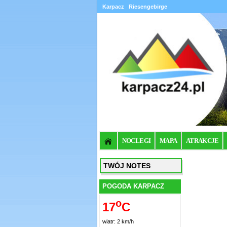
Karpacz
Riesengebirge
NOCLEGI
MAPA
ATRAKCJE
TWÓJ NOTES
POGODA KARPACZ
o
17
C
wiatr: 2 km/h