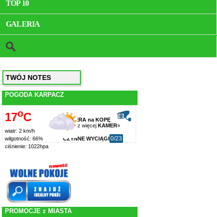
TOP 10
GALERIA
TWÓJ NOTES
POGODA KARPACZ
o
17
C
KAMERA na KOPĘ
zobacz więcej
KAMER
»
wiatr: 2 km/h
0/23
CZYNNE WYCIĄGI
wilgotność: 66%
ciśnienie: 1022hpa
PROMOCJE z MIASTA