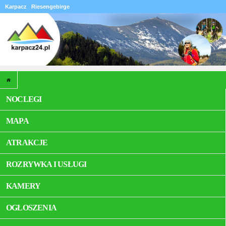
Karpacz
Riesengebirge
NOCLEGI
MAPA
ATRAKCJE
ROZRYWKA I USŁUGI
KAMERY
OGŁOSZENIA