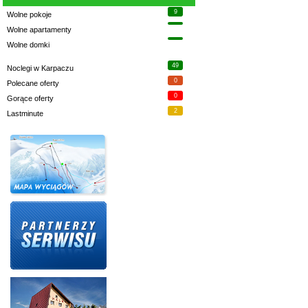
9
Wolne pokoje
Wolne apartamenty
Wolne domki
49
Noclegi w Karpaczu
0
Polecane oferty
0
Gorące oferty
2
Lastminute