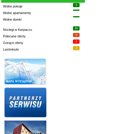
9
Wolne pokoje
Wolne apartamenty
Wolne domki
49
Noclegi w Karpaczu
0
Polecane oferty
0
Gorące oferty
2
Lastminute