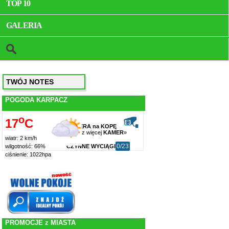
TOP 10
GALERIA
TWÓJ NOTES
POGODA KARPACZ
o
17
C
KAMERA na KOPĘ
zobacz więcej
KAMER
»
wiatr: 2 km/h
0/23
CZYNNE WYCIĄGI
wilgotność: 66%
ciśnienie: 1022hpa
PROMOCJE z MIASTA