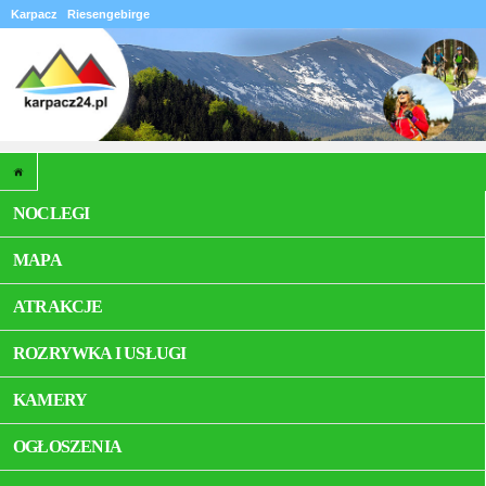
Karpacz
Riesengebirge
NOCLEGI
MAPA
ATRAKCJE
ROZRYWKA I USŁUGI
KAMERY
OGŁOSZENIA