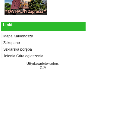
Linki
Mapa Karkonoszy
Zakopane
Szklarska poręba
Jelenia Góra ogłoszenia
Ułźytkowników online:
(13)