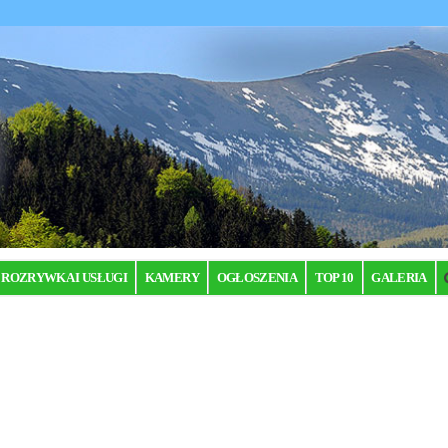
ROZRYWKA I USŁUGI
KAMERY
OGŁOSZENIA
TOP 10
GALERIA