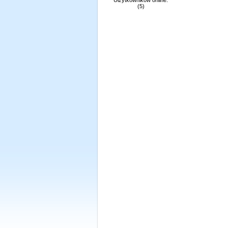
Ułźytkowników online:
(5)