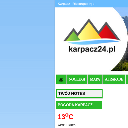
Karpacz
Riesengebirge
NOCLEGI
MAPA
ATRAKCJE
TWÓJ NOTES
POGODA KARPACZ
o
13
C
wiatr: 1 km/h