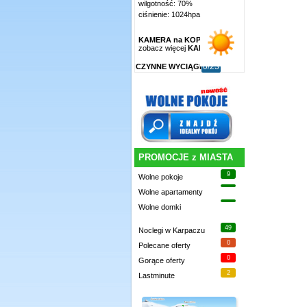
wilgotność: 70%
ciśnienie: 1024hpa
KAMERA na KOPĘ
zobacz więcej
KAMER
»
0/23
CZYNNE WYCIĄGI
PROMOCJE z MIASTA
9
Wolne pokoje
Wolne apartamenty
Wolne domki
49
Noclegi w Karpaczu
0
Polecane oferty
0
Gorące oferty
2
Lastminute