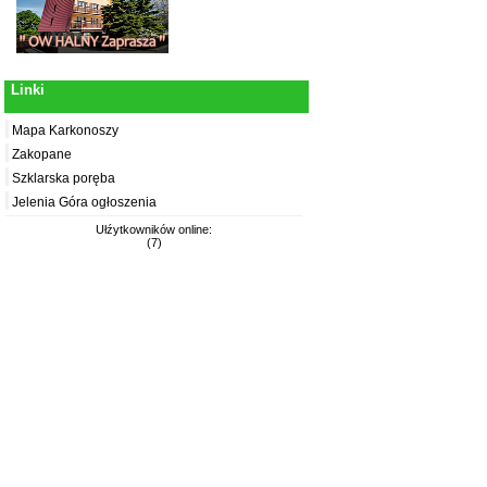
Linki
Mapa Karkonoszy
Zakopane
Szklarska poręba
Jelenia Góra ogłoszenia
Ułźytkowników online:
(7)