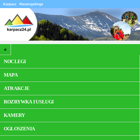
Karpacz
Riesengebirge
NOCLEGI
MAPA
ATRAKCJE
ROZRYWKA I USŁUGI
KAMERY
OGŁOSZENIA