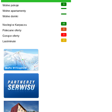
9
Wolne pokoje
Wolne apartamenty
Wolne domki
49
Noclegi w Karpaczu
0
Polecane oferty
0
Gorące oferty
2
Lastminute