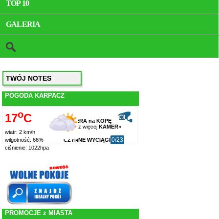
TOP 10
GALERIA
TWÓJ NOTES
POGODA KARPACZ
o
17
C
KAMERA na KOPĘ
zobacz więcej
KAMER
»
wiatr: 2 km/h
0/23
CZYNNE WYCIĄGI
wilgotność: 66%
ciśnienie: 1022hpa
PROMOCJE z MIASTA