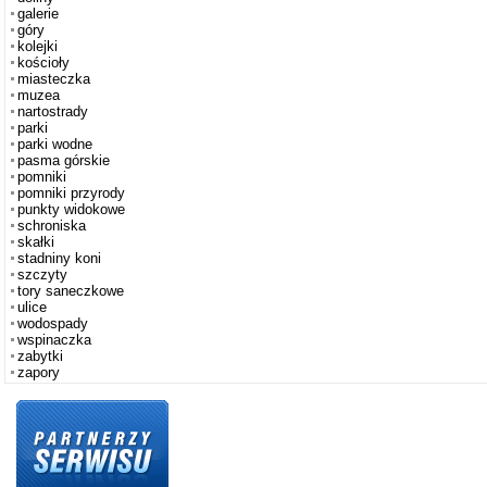
galerie
góry
kolejki
kościoły
miasteczka
muzea
nartostrady
parki
parki wodne
pasma górskie
pomniki
pomniki przyrody
punkty widokowe
schroniska
skałki
stadniny koni
szczyty
tory saneczkowe
ulice
wodospady
wspinaczka
zabytki
zapory