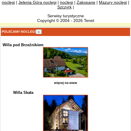
noclegi
|
Jelenia Góra noclegi
|
noclegi
|
Zakopane
|
Mazury noclegi
|
Szczyrk
|
Serwisy turystyczne
Copyright © 2004 - 2026 Tenet
POLECAMY NOCLEGI
x
Willa pod Brzeźnikiem
więcej na www
Willa Skała