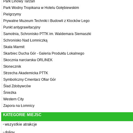
Park Linowy Tarzan
Park Wodny Tropikana w Hotelu Gołębiewskim
Pielgrzymy
Prywatne Muzeum Techniki i Budowli z Klocków Lego
Punkt antygrawitacyjny
Samotnia, Schronisko PTTK im. Waldemara Siemaszki
Schronisko Nad Łomniczką
Skała Marmit
Skarbiec Ducha Gór - Galeria Produktu Lokalnego
Skocznia narciarska ORLINEK
Słonecznik
Strzecha Akademicka PTTK
Symboliczny Cmentarz Ofiar Gór
Ślad Zdobywców
Śnieżka
Western City
Zapora na Łomnicy
KATEGORIE MIEJSC
wszystkie atrakcje
doliny