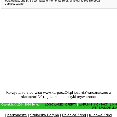
Pola oznaczone (*) są wymagane. Komentarze skrajnie obraźliwe nie będą
zamieszczane.
Korzystanie z serwisu www.karpacz24.pl jest rďż˝wnoznaczne z
akceptacjďż˝
regulaminu
i
polityki prywatnosci
Copyright © 2004-2026 Tenet
LOGOWANIE
|
OFERTA
|
WARUNKI
|
KONTAKT
|
LINKI
|
WERSJA MOBILNA
|
Karkonosze
|
Szklarska Poręba
|
Polanica Zdrój
|
Kudowa Zdrój