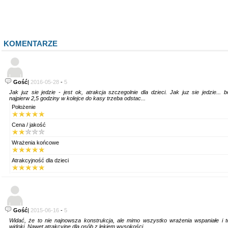
KOMENTARZE
Gość
|
2016-05-28
-
5
Jak juz sie jedzie - jest ok, atrakcja szczegolnie dla dzieci. Jak juz sie jedzie... b
najpierw 2,5 godziny w kolejce do kasy trzeba odstac...
Położenie
Cena / jakość
Wrażenia końcowe
Atrakcyjność dla dzieci
Gość
|
2015-06-16
-
5
Widać, że to nie najnowsza konstrukcja, ale mimo wszystko wrażenia wspaniałe i t
widoki. Nawet atrakcyjne dla osób z lękiem wysokości