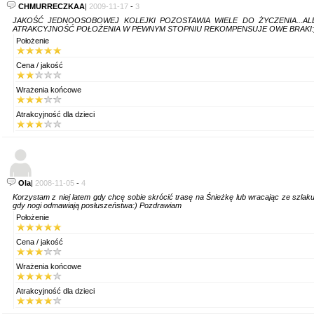
CHMURRECZKAA
|
2009-11-17
-
3
JAKOŚĆ JEDNOOSOBOWEJ KOLEJKI POZOSTAWIA WIELE DO ŻYCZENIA...AL
ATRAKCYJNOŚĆ POŁOŻENIA W PEWNYM STOPNIU REKOMPENSUJE OWE BRAKI:
Położenie
Cena / jakość
Wrażenia końcowe
Atrakcyjność dla dzieci
Ola
|
2008-11-05
-
4
Korzystam z niej latem gdy chcę sobie skrócić trasę na Śnieżkę lub wracając ze szlaku
gdy nogi odmawiają posłuszeństwa:) Pozdrawiam
Położenie
Cena / jakość
Wrażenia końcowe
Atrakcyjność dla dzieci