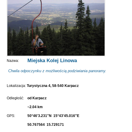
Miejska Kolej Linowa
Nazwa:
Chwila odpoczynku z możliwością podziwiania panoramy.
Lokalizacja:
Turystyczna 4, 58-540 Karpacz
Odległość:
od Karpacz
~2.04 km
GPS:
50°46'3.231"N 15°43'45.016"E
50.767564 15.729171