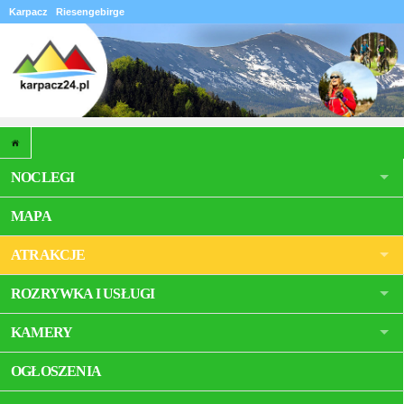
Karpacz
Riesengebirge
NOCLEGI
MAPA
ATRAKCJE
ROZRYWKA I USŁUGI
KAMERY
OGŁOSZENIA