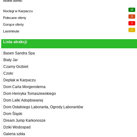
Wolne domki
48
Noclegi w Karpaczu
0
Polecane oferty
0
Gorące oferty
1
Lastminute
Lista atrakcji
Basen Sandra Spa
Biały Jar
Czarny Grzbiet
Czoło
Deptak w Karpaczu
Dom Carla Morgensterna
Dom Henryka Tomaszewskiego
Dom Lalki Adoptowanej
Dom Ostatniego Laboranta, Ogrody Laborantów
Dom Śląski
Dream Jump Karkonosze
Dziki Wodospad
Galeria szkła