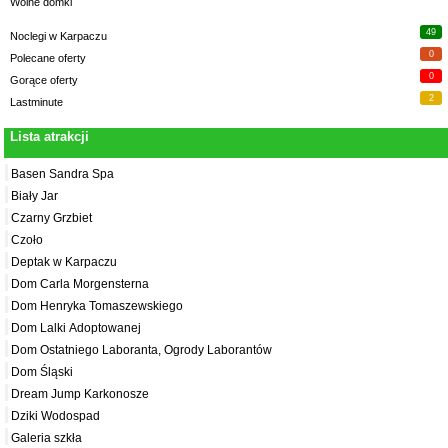
Wolne domki
49
Noclegi w Karpaczu
0
Polecane oferty
0
Gorące oferty
2
Lastminute
Lista atrakcji
Basen Sandra Spa
Biały Jar
Czarny Grzbiet
Czoło
Deptak w Karpaczu
Dom Carla Morgensterna
Dom Henryka Tomaszewskiego
Dom Lalki Adoptowanej
Dom Ostatniego Laboranta, Ogrody Laborantów
Dom Śląski
Dream Jump Karkonosze
Dziki Wodospad
Galeria szkła