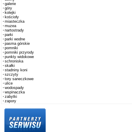
galerie
góry
kolejki
kościoły
miasteczka
muzea
nartostrady
parki
parki wodne
pasma górskie
pomniki
pomniki przyrody
punkty widokowe
schroniska
skałki
stadniny koni
szczyty
tory saneczkowe
ulice
wodospady
wspinaczka
zabytki
zapory