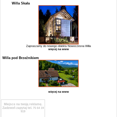
Willa Skała
Zapraszamy do nowego obiektu Nowoczesna Willa
więcej na www
Willa pod Brzeźnikiem
więcej na www
Miejsce na twoją reklamę.
Zadzwoń zapytaj tel.
75 64 19
919