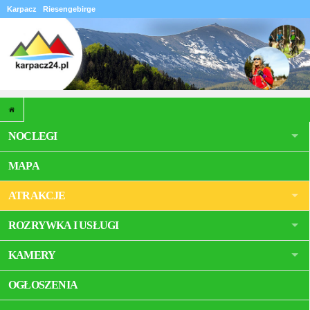
Karpacz
Riesengebirge
NOCLEGI
MAPA
ATRAKCJE
ROZRYWKA I USŁUGI
KAMERY
OGŁOSZENIA