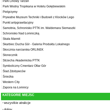
Park Linowy Tarzan
Park Wodny Tropikana w Hotelu Gołębiewskim
Pielgrzymy
Prywatne Muzeum Techniki i Budowli z Klocków Lego
Punkt antygrawitacyjny
Samotnia, Schronisko PTTK im. Waldemara Siemaszki
Schronisko Nad Łomniczką
Skała Marmit
Skarbiec Ducha Gór - Galeria Produktu Lokalnego
Skocznia narciarska ORLINEK
Słonecznik
Strzecha Akademicka PTTK
Symboliczny Cmentarz Ofiar Gór
Ślad Zdobywców
Śnieżka
Western City
Zapora na Łomnicy
KATEGORIE MIEJSC
wszystkie atrakcje
doliny