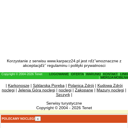
Korzystanie z serwisu www.karpacz24.pl jest rďż˝wnoznaczne z
akceptacjďż˝
regulaminu
i
polityki prywatnosci
Copyright © 2004-2026 Tenet
LOGOWANIE
|
OFERTA
|
WARUNKI
|
KONTAKT
|
LINKI
|
WERSJA MOBILNA
|
Karkonosze
|
Szklarska Poręba
|
Polanica Zdrój
|
Kudowa Zdrój
noclegi
|
Jelenia Góra noclegi
|
noclegi
|
Zakopane
|
Mazury noclegi
|
Szczyrk
|
Serwisy turystyczne
Copyright © 2004 - 2026 Tenet
POLECAMY NOCLEGI
x