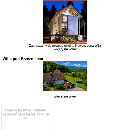
Zapraszamy do nowego obiektu Nowoczesna Willa
więcej na www
Willa pod Brzeźnikiem
więcej na www
Miejsce na twoją reklamę.
Zadzwoń zapytaj tel.
75 64 19
919