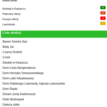
Wolne domki
49
Noclegi w Karpaczu
0
Polecane oferty
0
Gorące oferty
2
Lastminute
Lista atrakcji
Basen Sandra Spa
Biały Jar
Czarny Grzbiet
Czoło
Deptak w Karpaczu
Dom Carla Morgensterna
Dom Henryka Tomaszewskiego
Dom Lalki Adoptowanej
Dom Ostatniego Laboranta, Ogrody Laborantów
Dom Śląski
Dream Jump Karkonosze
Dziki Wodospad
Galeria szkła