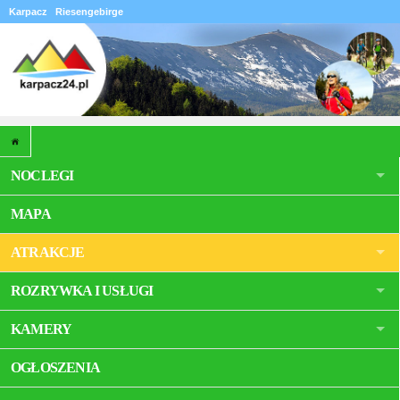
Karpacz
Riesengebirge
NOCLEGI
MAPA
ATRAKCJE
ROZRYWKA I USŁUGI
KAMERY
OGŁOSZENIA