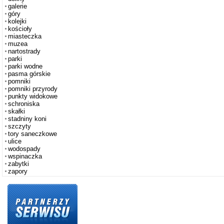
galerie
góry
kolejki
kościoły
miasteczka
muzea
nartostrady
parki
parki wodne
pasma górskie
pomniki
pomniki przyrody
punkty widokowe
schroniska
skałki
stadniny koni
szczyty
tory saneczkowe
ulice
wodospady
wspinaczka
zabytki
zapory