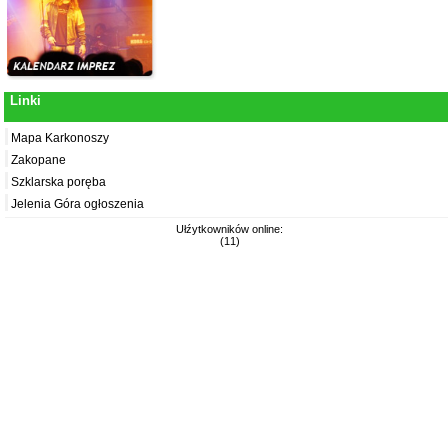
Linki
Mapa Karkonoszy
Zakopane
Szklarska poręba
Jelenia Góra ogłoszenia
Ułźytkowników online:
(11)