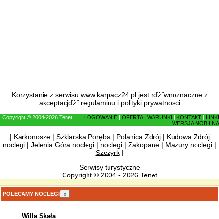
Korzystanie z serwisu www.karpacz24.pl jest rďż˝wnoznaczne z
akceptacjďż˝
regulaminu
i
polityki prywatnosci
Copyright © 2004-2026 Tenet
LOGOWANIE
|
OFERTA
|
WARUNKI
|
KONTAKT
|
LINKI
|
WERSJA MOBILNA
|
Karkonosze
|
Szklarska Poręba
|
Polanica Zdrój
|
Kudowa Zdrój
noclegi
|
Jelenia Góra noclegi
|
noclegi
|
Zakopane
|
Mazury noclegi
|
Szczyrk
|
Serwisy turystyczne
Copyright © 2004 - 2026 Tenet
POLECAMY NOCLEGI
x
Willa Skała