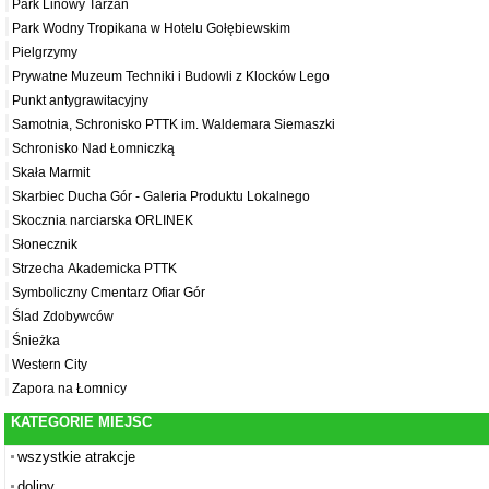
Park Linowy Tarzan
Park Wodny Tropikana w Hotelu Gołębiewskim
Pielgrzymy
Prywatne Muzeum Techniki i Budowli z Klocków Lego
Punkt antygrawitacyjny
Samotnia, Schronisko PTTK im. Waldemara Siemaszki
Schronisko Nad Łomniczką
Skała Marmit
Skarbiec Ducha Gór - Galeria Produktu Lokalnego
Skocznia narciarska ORLINEK
Słonecznik
Strzecha Akademicka PTTK
Symboliczny Cmentarz Ofiar Gór
Ślad Zdobywców
Śnieżka
Western City
Zapora na Łomnicy
KATEGORIE MIEJSC
wszystkie atrakcje
doliny