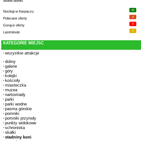
Wolne domki
49
Noclegi w Karpaczu
0
Polecane oferty
0
Gorące oferty
2
Lastminute
KATEGORIE MIEJSC
wszystkie atrakcje
doliny
galerie
góry
kolejki
kościoły
miasteczka
muzea
nartostrady
parki
parki wodne
pasma górskie
pomniki
pomniki przyrody
punkty widokowe
schroniska
skałki
stadniny koni