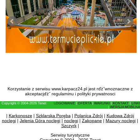
Korzystanie z serwisu www.karpacz24.pl jest rďż˝wnoznaczne z
akceptacjďż˝
regulaminu
i
polityki prywatnosci
Copyright © 2004-2026 Tenet
LOGOWANIE
|
OFERTA
|
WARUNKI
|
KONTAKT
|
LINKI
|
WERSJA MOBILNA
|
Karkonosze
|
Szklarska Poręba
|
Polanica Zdrój
|
Kudowa Zdrój
noclegi
|
Jelenia Góra noclegi
|
noclegi
|
Zakopane
|
Mazury noclegi
|
Szczyrk
|
Serwisy turystyczne