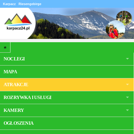
Karpacz
Riesengebirge
NOCLEGI
MAPA
ATRAKCJE
ROZRYWKA I USŁUGI
KAMERY
OGŁOSZENIA