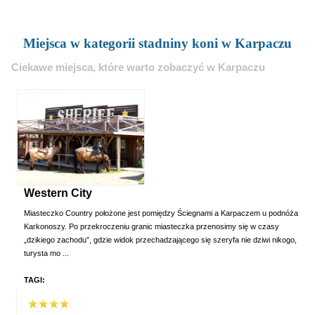
Miejsca w kategorii stadniny koni w Karpaczu
Ciekawe miejsca, które warto zobaczyć w Karpaczu
Western City
Miasteczko Country położone jest pomiędzy Ściegnami a Karpaczem u podnóża
Karkonoszy. Po przekroczeniu granic miasteczka przenosimy się w czasy
„dzikiego zachodu”, gdzie widok przechadzającego się szeryfa nie dziwi nikogo,
turysta mo ...
TAGI: