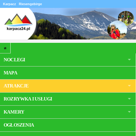
Karpacz
Riesengebirge
NOCLEGI
MAPA
ATRAKCJE
ROZRYWKA I USŁUGI
KAMERY
OGŁOSZENIA