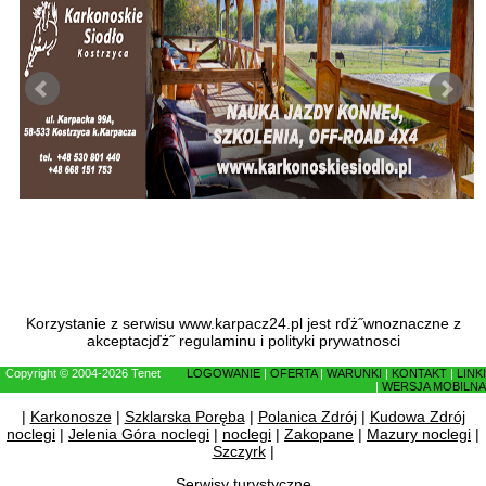
Korzystanie z serwisu www.karpacz24.pl jest rďż˝wnoznaczne z
akceptacjďż˝
regulaminu
i
polityki prywatnosci
Copyright © 2004-2026 Tenet
LOGOWANIE
|
OFERTA
|
WARUNKI
|
KONTAKT
|
LINKI
|
WERSJA MOBILNA
|
Karkonosze
|
Szklarska Poręba
|
Polanica Zdrój
|
Kudowa Zdrój
noclegi
|
Jelenia Góra noclegi
|
noclegi
|
Zakopane
|
Mazury noclegi
|
Szczyrk
|
Serwisy turystyczne