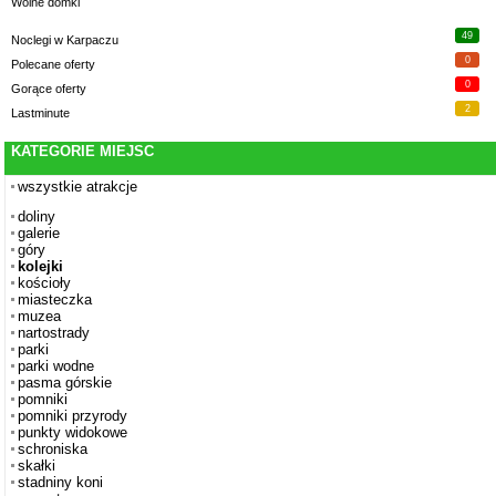
Wolne domki
49
Noclegi w Karpaczu
0
Polecane oferty
0
Gorące oferty
2
Lastminute
KATEGORIE MIEJSC
wszystkie atrakcje
doliny
galerie
góry
kolejki
kościoły
miasteczka
muzea
nartostrady
parki
parki wodne
pasma górskie
pomniki
pomniki przyrody
punkty widokowe
schroniska
skałki
stadniny koni