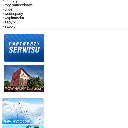
szczyty
tory saneczkowe
ulice
wodospady
wspinaczka
zabytki
zapory