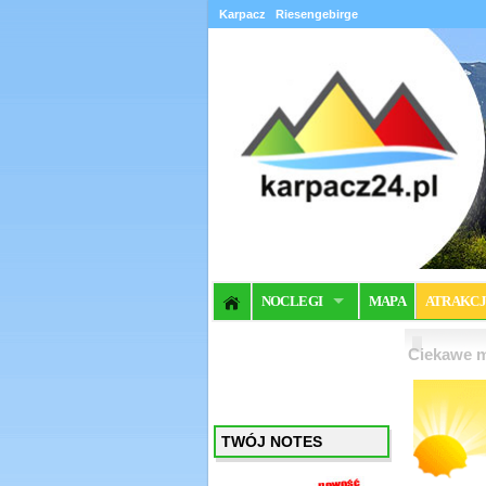
Karpacz
Riesengebirge
NOCLEGI
MAPA
ATRAKC
Ciekawe m
TWÓJ NOTES