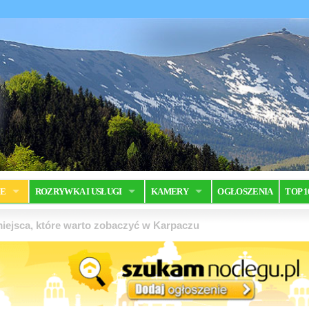
JE
ROZRYWKA I USŁUGI
KAMERY
OGŁOSZENIA
TOP 1
iejsca, które warto zobaczyć w Karpaczu