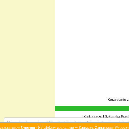
Korzystanie 
|
Karkonosze
|
Szklarska Porę
Na stronie wykorzystujemy
pliki cookies
(ciasteczka), zgodnie z aktualnymi ustawieniami
nt w Centrum
- Największy apartament w Karpaczu. Zapraszamy Wypoczynek :-)