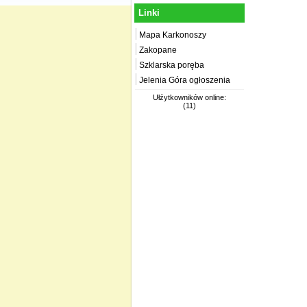
Linki
Mapa Karkonoszy
Zakopane
Szklarska poręba
Jelenia Góra ogłoszenia
Ułźytkowników online:
(11)