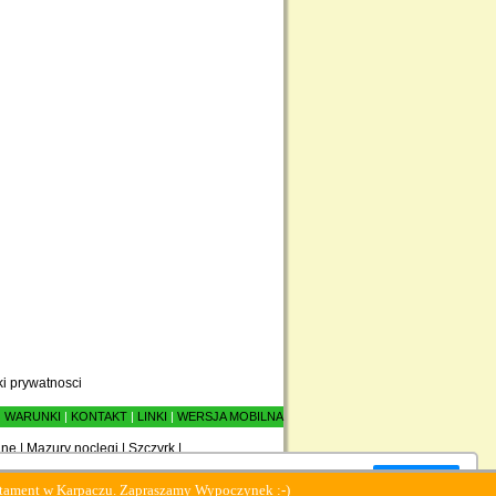
ki prywatnosci
|
WARUNKI
|
KONTAKT
|
LINKI
|
WERSJA MOBILNA
ane
|
Mazury noclegi
|
Szczyrk
|
Zamknij okno
 Karpaczu. Zapraszamy Wypoczynek :-)