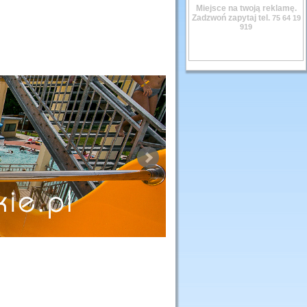
Miejsce na twoją reklamę.
Zadzwoń zapytaj tel.
75 64 19
919