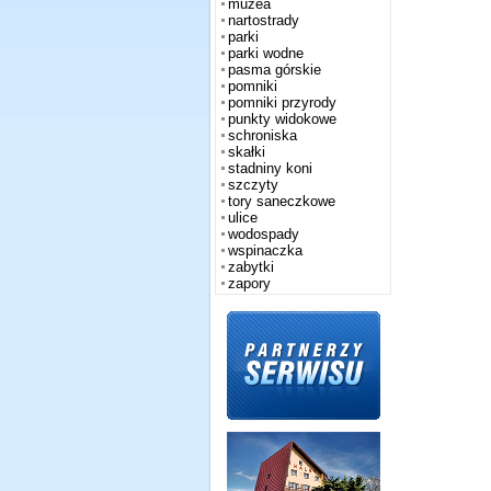
muzea
nartostrady
parki
parki wodne
pasma górskie
pomniki
pomniki przyrody
punkty widokowe
schroniska
skałki
stadniny koni
szczyty
tory saneczkowe
ulice
wodospady
wspinaczka
zabytki
zapory