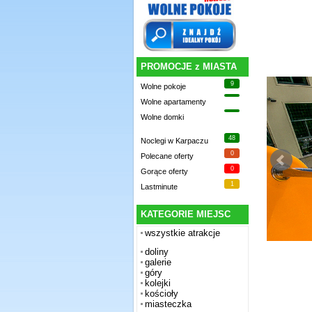
PROMOCJE z MIASTA
9
Wolne pokoje
Wolne apartamenty
Wolne domki
48
Noclegi w Karpaczu
0
Polecane oferty
0
Gorące oferty
1
Lastminute
KATEGORIE MIEJSC
wszystkie atrakcje
doliny
galerie
góry
kolejki
kościoły
miasteczka