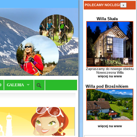
POLECAMY NOCLEGI
x
Willa Skała
Zapraszamy do nowego obiektu
Nowoczesna Willa
więcej na www
0
GALERIA
Willa pod Brzeźnikiem
więcej na www