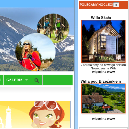
POLECAMY NOCLEGI
x
Willa Skała
Zapraszamy do nowego obiektu
Nowoczesna Willa
więcej na www
0
GALERIA
Willa pod Brzeźnikiem
więcej na www