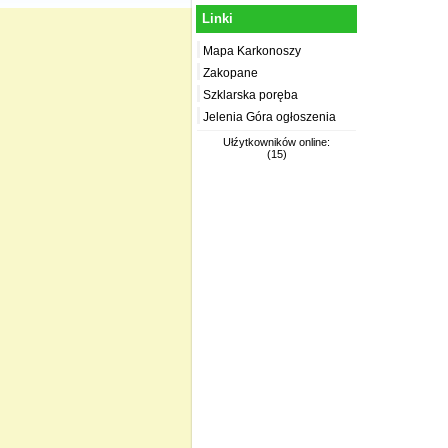
Linki
Mapa Karkonoszy
Zakopane
Szklarska poręba
Jelenia Góra ogłoszenia
Ułźytkowników online:
(15)