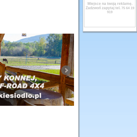
Miejsce na twoją reklamę.
Zadzwoń zapytaj tel.
75 64 19
919