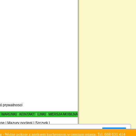
ki prywatnosci
|
WARUNKI
|
KONTAKT
|
LINKI
|
WERSJA MOBILNA
ane
|
Mazury noclegi
|
Szczyrk
|
Zamknij okno
e pokoje z aneksem kuchennym w centrum miasta. Tel. 668 631 414