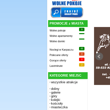
PROMOCJE z MIASTA
9
Wolne pokoje
Wolne apartamenty
Wolne domki
49
Noclegi w Karpaczu
0
Polecane oferty
0
Gorące oferty
2
Lastminute
KATEGORIE MIEJSC
wszystkie atrakcje
doliny
galerie
góry
kolejki
kościoły
miasteczka