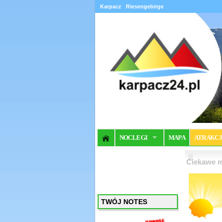
Karpacz
Riesengebirge
NOCLEGI
MAPA
ATRAKC
Ciekawe m
TWÓJ NOTES