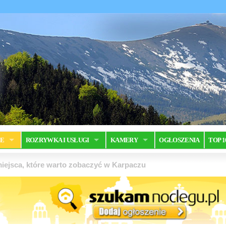
JE
ROZRYWKA I USŁUGI
KAMERY
OGŁOSZENIA
TOP 1
iejsca, które warto zobaczyć w Karpaczu