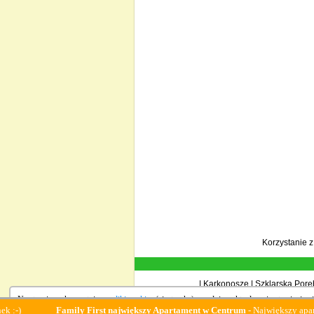
Korzystanie 
|
Karkonosze
|
Szklarska Porę
Na stronie wykorzystujemy
pliki cookies
(ciasteczka), zgodnie z aktualnymi ustawieniami
Family First największy Apartament w Centrum
- Największy apartament