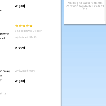
Miejsce na twoją reklamę.
więcej
Zadzwoń zapytaj tel.
75 64 19
919
wa
5 na podstawie 24 ocen
 każdy z
Wyświetleń: 57490
sia i
więcej
Wyświetleń: 9894
e da się
ze
my
więcej
ch
z