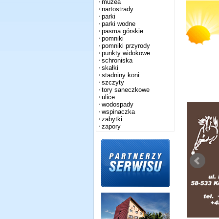
muzea
nartostrady
parki
parki wodne
pasma górskie
pomniki
pomniki przyrody
punkty widokowe
schroniska
skałki
stadniny koni
szczyty
tory saneczkowe
ulice
wodospady
wspinaczka
zabytki
zapory