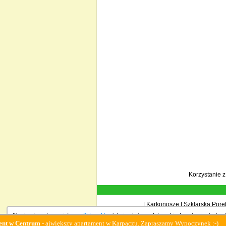
Korzystanie 
|
Karkonosze
|
Szklarska Porę
Na stronie wykorzystujemy
pliki cookies
(ciasteczka), zgodnie z aktualnymi ustawieniami
ntrum
- ajwiększy apartament w Karpaczu. Zapraszamy Wypoczynek :-)
Fa