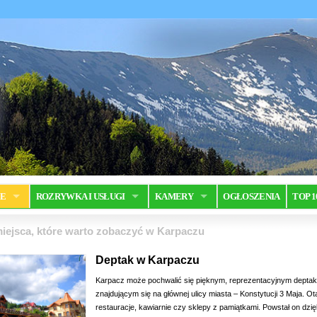
JE
ROZRYWKA I USŁUGI
KAMERY
OGŁOSZENIA
TOP 1
iejsca, które warto zobaczyć w Karpaczu
Deptak w Karpaczu
Karpacz może pochwalić się pięknym, reprezentacyjnym depta
znajdującym się na głównej ulicy miasta – Konstytucji 3 Maja. Ot
restauracje, kawiarnie czy sklepy z pamiątkami. Powstał on dzię