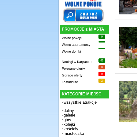
PROMOCJE z MIASTA
9
Wolne pokoje
Wolne apartamenty
Wolne domki
49
Noclegi w Karpaczu
0
Polecane oferty
0
Gorące oferty
2
Lastminute
KATEGORIE MIEJSC
wszystkie atrakcje
doliny
galerie
góry
kolejki
kościoły
miasteczka