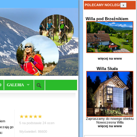
POLECAMY NOCLEGI
x
Willa pod Brzeźnikiem
więcej na www
Willa Skała
0
GALERIA
Zapraszamy do nowego obiektu
kiem
Nowoczesna Willa
5 na podstawie 24 ocen
więcej na www
aczają go
Wyświetleń: 86600
ki