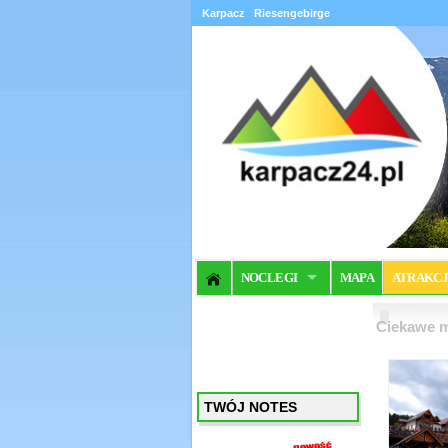
Karpacz
Riesengebirge
NOCLEGI
MAPA
ATRAKC
Ciekawe m
TWÓJ NOTES