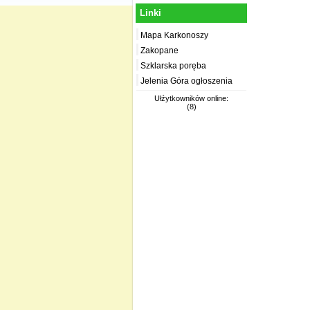
Linki
Mapa Karkonoszy
Zakopane
Szklarska poręba
Jelenia Góra ogłoszenia
Ułźytkowników online:
(8)