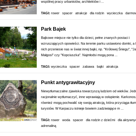
wspólnej pracy urbanistów, architektów i ...
TAGI:
rower
spacer
atrakcje
dla rodzin
wycieczka
darmo
Park Bajek
Bajkowe miejsce nie tylko dla dzieci, pełne znanych postaci i
wzruszających opowieści. Na terenie parku ustawiono domki, a
nich przeniesie nas w świat innej bajki, np. "Królowej Śniegu", "Ja
Małgosi" czy "Kopciuszka". Najmłodsi mogą pona ...
TAGI:
wycieczka
spacer
zabawa
bajki
atrakcja
Punkt antygrawitacyjny
Niewytłumaczalne zjawiska towarzyszą ludziom od wieków. Jedn
racjonalnie wytłumaczyć, inne wprawiają w osłupienie. Karkonos
również mogą pochwalić się swoją atrakcją, która przyciąga tłu
turystów. W Karpaczu istnieje bowiem zadziwiające m ...
TAGI:
rower
woda
spacer
dla rodzin z dziećmi
dla aktywny
adrenaliną