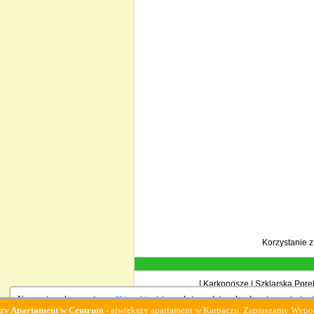
Korzystanie 
|
Karkonosze
|
Szklarska Porę
Na stronie wykorzystujemy
pliki cookies
(ciasteczka), zgodnie z aktualnymi ustawieniami
tament w Centrum
- ajwiększy apartament w Karpaczu. Zapraszamy Wypoczynek :-