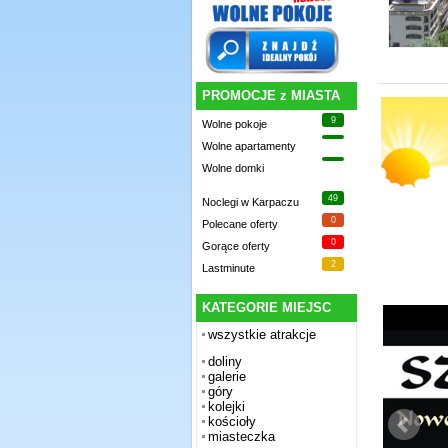
PROMOCJE z MIASTA
9
Wolne pokoje
Wolne apartamenty
Wolne domki
49
Noclegi w Karpaczu
0
Polecane oferty
0
Gorące oferty
2
Lastminute
KATEGORIE MIEJSC
wszystkie atrakcje
doliny
galerie
góry
kolejki
kościoły
miasteczka