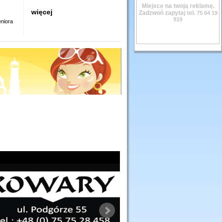
Miejsce na twoją reklamę.
więcej
Zadzwoń zapytaj tel.
75 64 19
919
eniora