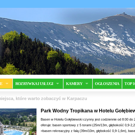
JE
ROZRYWKA I USŁUGI
KAMERY
OGŁOSZENIA
TOP 1
iejsca, które warto zobaczyć w Karpaczu
Park Wodny Tropikana w Hotelu Gołębie
Basen w Hotelu Gołębiewski czynny jest codziennie od 8:00 do 
oferuje: basen sportowy z 5 torami (25m/13m, głębokość 0,9-2,
>basen rekreacyjny z falą (39m/10m, głębokość 0,9-1,6m), bas