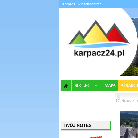
Karpacz
Riesengebirge
NOCLEGI
MAPA
ATRAKC
Ciekawe m
TWÓJ NOTES