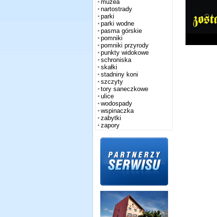
muzea
nartostrady
parki
parki wodne
pasma górskie
pomniki
pomniki przyrody
punkty widokowe
schroniska
skałki
stadniny koni
szczyty
tory saneczkowe
ulice
wodospady
wspinaczka
zabytki
zapory