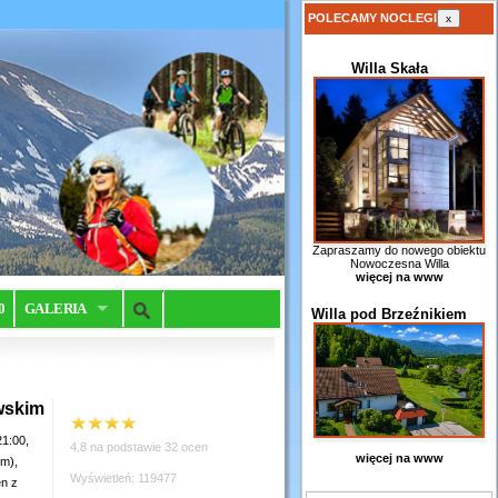
POLECAMY NOCLEGI
x
Willa Skała
Zapraszamy do nowego obiektu
Nowoczesna Willa
więcej na www
0
GALERIA
Willa pod Brzeźnikiem
wskim
21:00,
4.8 na podstawie 32 ocen
więcej na www
2m),
Wyświetleń: 119477
en z