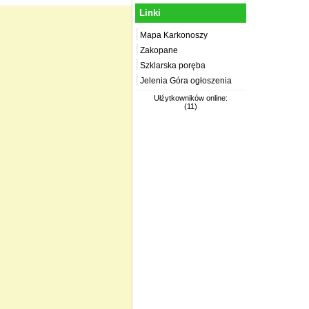
Linki
Mapa Karkonoszy
Zakopane
Szklarska poręba
Jelenia Góra ogłoszenia
Ułźytkowników online:
(11)