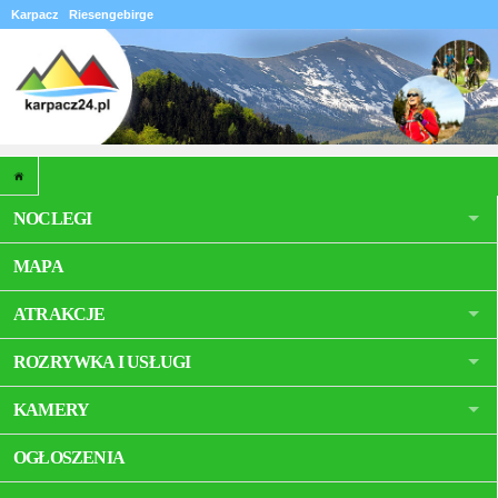
Karpacz
Riesengebirge
NOCLEGI
MAPA
ATRAKCJE
ROZRYWKA I USŁUGI
KAMERY
OGŁOSZENIA