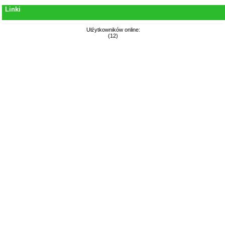
Linki
Ułźytkowników online:
(12)