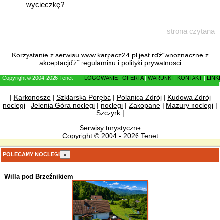
wycieczkę?
strona czytana
Korzystanie z serwisu www.karpacz24.pl jest rďż˝wnoznaczne z
akceptacjďż˝
regulaminu
i
polityki prywatnosci
Copyright © 2004-2026 Tenet
LOGOWANIE
|
OFERTA
|
WARUNKI
|
KONTAKT
|
LINKI
|
|
Karkonosze
|
Szklarska Poręba
|
Polanica Zdrój
|
Kudowa Zdrój
noclegi
|
Jelenia Góra noclegi
|
noclegi
|
Zakopane
|
Mazury noclegi
|
Szczyrk
|
Serwisy turystyczne
Copyright © 2004 - 2026 Tenet
POLECAMY NOCLEGI
x
Willa pod Brzeźnikiem