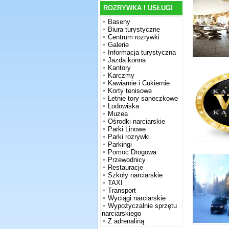
ROZRYWKA I USŁUGI
Baseny
Biura turystyczne
Centrum rozrywki
Galerie
Informacja turystyczna
Jazda konna
Kantory
Karczmy
Kawiarnie i Cukiernie
Korty tenisowe
Letnie tory saneczkowe
Lodowiska
Muzea
Ośrodki narciarskie
Parki Linowe
Parki rozrywki
Parkingi
Pomoc Drogowa
Przewodnicy
Restauracje
Szkoły narciarskie
TAXI
Transport
Wyciągi narciarskie
Wypożyczalnie sprzętu
narciarskiego
Z adrenaliną