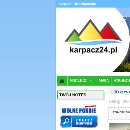
Karpacz
Riesengebirge
NOCLEGI
MAPA
ATRAKC
Rozryw
TWÓJ NOTES
usługi zw
szukane sł