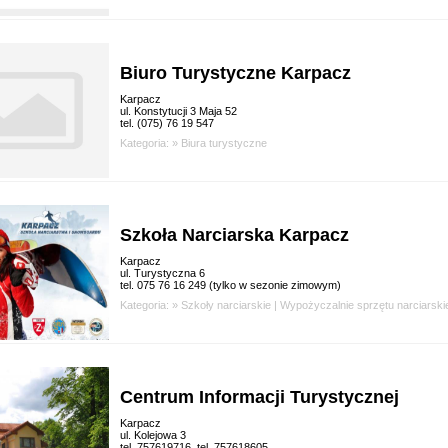
Biuro Turystyczne Karpacz
Karpacz
ul. Konstytucji 3 Maja 52
tel. (075) 76 19 547
Kategoria: »
Biura turystyczne
Szkoła Narciarska Karpacz
Karpacz
ul. Turystyczna 6
tel. 075 76 16 249 (tylko w sezonie zimowym)
Kategoria: »
Szkoły narciarskie
|
Wypożyczalnie sprzętu narciarski
Centrum Informacji Turystycznej
Karpacz
ul. Kolejowa 3
tel. 757619716, tel. 757618605