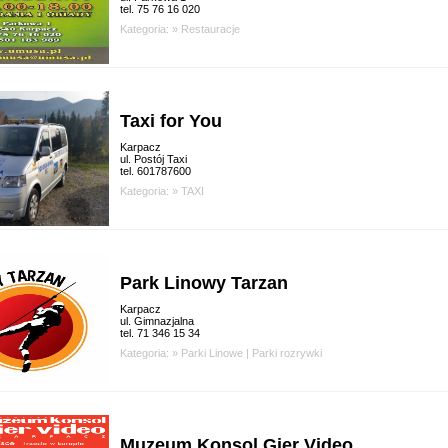
tel. 75 76 16 020
Kategoria: »
Restauracje
Taxi for You
Karpacz
ul. Postój Taxi
tel. 601787600
Kategoria: »
TAXI
Park Linowy Tarzan
Karpacz
ul. Gimnazjalna
tel. 71 346 15 34
Kategoria: »
Parki Linowe
|
Parki rozrywki
Muzeum Konsol Gier Video