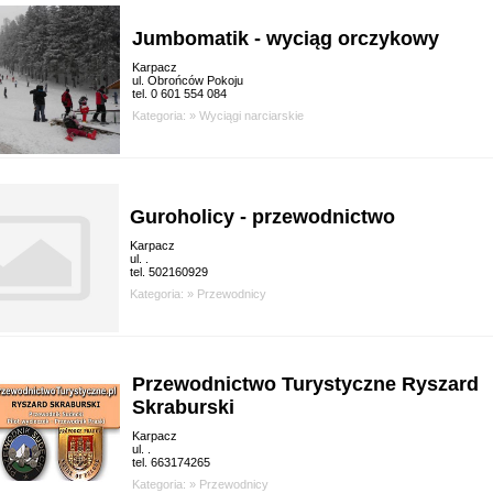
Jumbomatik - wyciąg orczykowy
Karpacz
ul. Obrońców Pokoju
tel. 0 601 554 084
Kategoria: »
Wyciągi narciarskie
Guroholicy - przewodnictwo
Karpacz
ul. .
tel. 502160929
Kategoria: »
Przewodnicy
Przewodnictwo Turystyczne Ryszard
Skraburski
Karpacz
ul. .
tel. 663174265
Kategoria: »
Przewodnicy