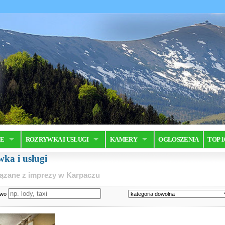
JE
ROZRYWKA I USŁUGI
KAMERY
OGŁOSZENIA
TOP 1
ka i usługi
iązane z imprezy w Karpaczu
owo