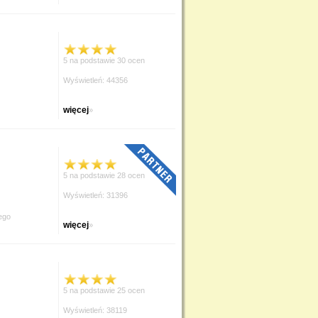
5 na podstawie 30 ocen
Wyświetleń: 44356
więcej
»
5 na podstawie 28 ocen
Wyświetleń: 31396
ego
więcej
»
5 na podstawie 25 ocen
Wyświetleń: 38119