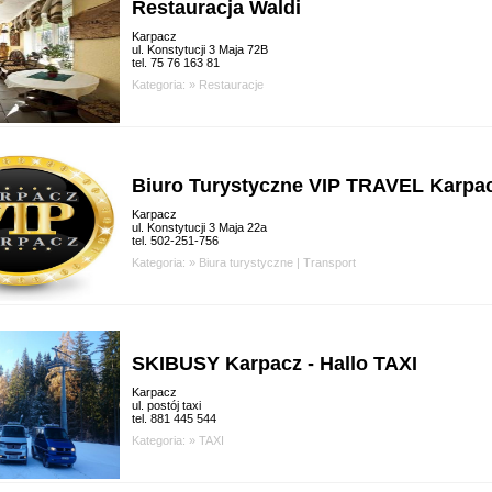
Restauracja Waldi
Karpacz
ul. Konstytucji 3 Maja 72B
tel. 75 76 163 81
Kategoria: »
Restauracje
Biuro Turystyczne VIP TRAVEL Karpa
Karpacz
ul. Konstytucji 3 Maja 22a
tel. 502-251-756
Kategoria: »
Biura turystyczne
|
Transport
SKIBUSY Karpacz - Hallo TAXI
Karpacz
ul. postój taxi
tel. 881 445 544
Kategoria: »
TAXI