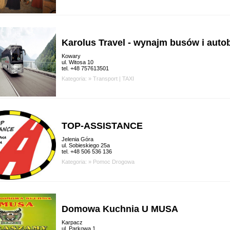
Karolus Travel - wynajm busów i aut
Kowary
ul. Witosa 10
tel. +48 757613501
Kategoria: »
Transport
|
TAXI
TOP-ASSISTANCE
Jelenia Góra
ul. Sobieskiego 25a
tel. +48 506 536 136
Kategoria: »
Pomoc Drogowa
Domowa Kuchnia U MUSA
Karpacz
ul. Parkowa 1