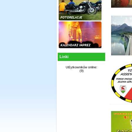
Linki
Ułźytkowników online:
(9)