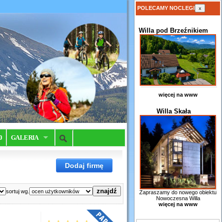
POLECAMY NOCLEGI
x
Willa pod Brzeźnikiem
więcej na www
Willa Skała
0
GALERIA
Dodaj firmę
sortuj wg.
Zapraszamy do nowego obiektu
Nowoczesna Willa
więcej na www