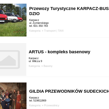
Przewozy Turystyczne KARPACZ-BUS
DZIO
Karpacz
ul. Żymierskiego
tel. 601 350 783
Kategoria: »
Transport
|
TAXI
ARTUS - kompleks basenowy
Karpacz
ul. Wilcza 9
Kategoria: »
Baseny
GILDIA PRZEWODNIKÓW SUDECKIC
Karpacz
tel. 519811869
Kategoria: »
Przewodnicy