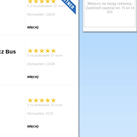
Miejsce na twoją reklamę.
5.2 na podstawie 22 ocen
Zadzwoń zapytaj tel.
75 64 19
919
Wyświetleń: 10620
więcej
»
cz Bus
5 na podstawie 37 ocen
Wyświetleń: 13438
więcej
»
5 na podstawie 25 ocen
Wyświetleń: 9216
więcej
»