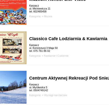
Karpacz
ul. Mickiewicza 11
tel. 602465458
Kategoria: »
Muzea
Classico Cafe Lodziarnia & Kawiarnia
Karpacz
ul. Konstytucji 3 Maja 50
tel. 075 761 86 02
Kategoria: »
Kawiarnie i Cukiernie
Centrum Aktywnej Rekreacji Pod Snie
Karpacz
ul. Myśliwska 5
tel. 0504749142
Kategoria: »
Wyciągi narciarskie