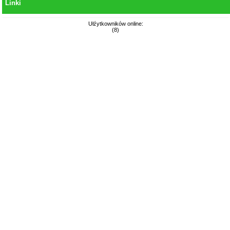
Linki
Ułźytkowników online:
(8)