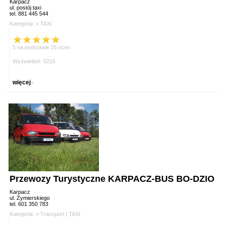
Karpacz
ul. postój taxi
tel. 881 445 544
Kategoria: »
TAXI
5 na podstawie 25 ocen
Wyświetleń: 9216
więcej
»
Przewozy Turystyczne KARPACZ-BUS BO-DZIO
Karpacz
ul. Żymierskiego
tel. 601 350 783
Kategoria: »
Transport
|
TAXI