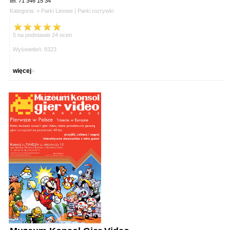
tel. 71 346 15 34
Kategoria: »
Parki Linowe
|
Parki rozrywki
5 na podstawie 24 ocen
Wyświetleń: 8323
więcej
»