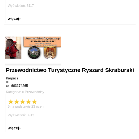
Wyświetleń: 6117
więcej
»
Przewodnictwo Turystyczne Ryszard Skraburski
Karpacz
ul. .
tel. 663174265
Kategoria: »
Przewodnicy
5 na podstawie 23 ocen
Wyświetleń: 8912
więcej
»