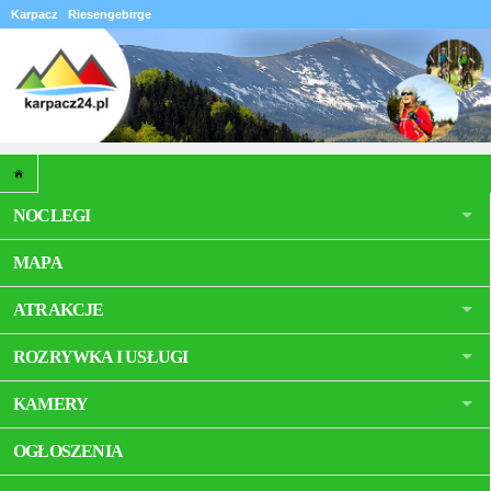
Karpacz
Riesengebirge
NOCLEGI
MAPA
ATRAKCJE
ROZRYWKA I USŁUGI
KAMERY
OGŁOSZENIA