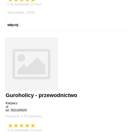
5 na podstawie 23 ocen
Wyświetleń: 13296
więcej
»
Guroholicy - przewodnictwo
Karpacz
ul. .
tel. 502160929
Kategoria: »
Przewodnicy
5 na podstawie 23 ocen