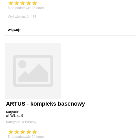
5 na podstawie 25 ocen
Wyświetleń: 14485
więcej
»
ARTUS - kompleks basenowy
Karpacz
ul. Wilcza 9
Kategoria: »
Baseny
5 na podstawie 24 ocen