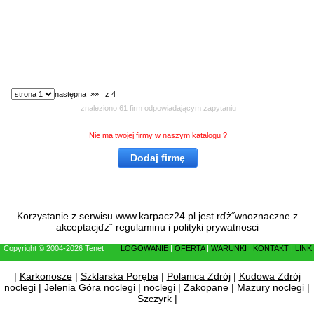
wybierz stronę:
następna »»
z 4
znaleziono 61 firm odpowiadającym zapytaniu
Nie ma twojej firmy w naszym katalogu ?
Dodaj firmę
Korzystanie z serwisu www.karpacz24.pl jest rďż˝wnoznaczne z
akceptacjďż˝
regulaminu
i
polityki prywatnosci
Copyright © 2004-2026 Tenet
LOGOWANIE
|
OFERTA
|
WARUNKI
|
KONTAKT
|
LINKI
|
|
Karkonosze
|
Szklarska Poręba
|
Polanica Zdrój
|
Kudowa Zdrój
noclegi
|
Jelenia Góra noclegi
|
noclegi
|
Zakopane
|
Mazury noclegi
|
Szczyrk
|