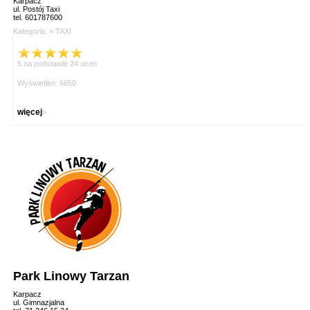
Karpacz
ul. Postój Taxi
tel. 601787600
Kategoria: »
TAXI
5 na podstawie 24 ocen
Wyświetleń: 6650
więcej
»
Park Linowy Tarzan
Karpacz
ul. Gimnazjalna