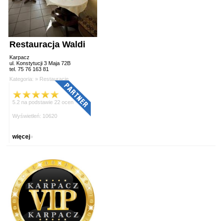
Restauracja Waldi
Karpacz
ul. Konstytucji 3 Maja 72B
tel. 75 76 163 81
Kategoria: »
Restauracje
5.2 na podstawie 22 ocen
Wyświetleń: 10620
więcej
»