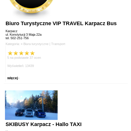
Biuro Turystyczne VIP TRAVEL Karpacz Bus
Karpacz
ul. Konstytucji 3 Maja 22a
tel. 502-251-756
Kategoria: »
Biura turystyczne
|
Transport
5 na podstawie 37 ocen
Wyświetleń: 13439
więcej
»
SKIBUSY Karpacz - Hallo TAXI