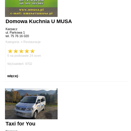
Domowa Kuchnia U MUSA
Karpacz
ul. Parkowa 1
tel. 75 76 16 020
Kategoria: »
Restauracje
5 na podstawie 24 ocen
Wyświetleń: 9702
więcej
»
Taxi for You