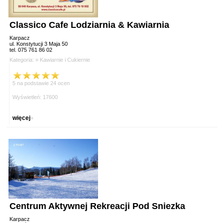
Classico Cafe Lodziarnia & Kawiarnia
Karpacz
ul. Konstytucji 3 Maja 50
tel. 075 761 86 02
Kategoria: »
Kawiarnie i Cukiernie
5 na podstawie 24 ocen
Wyświetleń: 17600
więcej
»
Centrum Aktywnej Rekreacji Pod Sniezka
Karpacz