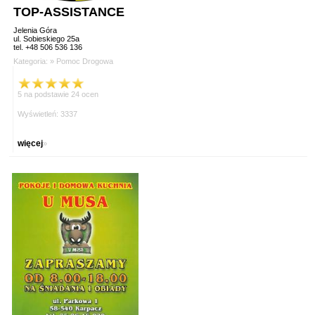
TOP-ASSISTANCE
Jelenia Góra
ul. Sobieskiego 25a
tel. +48 506 536 136
Kategoria: »
Pomoc Drogowa
5 na podstawie 24 ocen
Wyświetleń: 3337
więcej
»