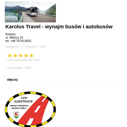
Karolus Travel - wynajm busów i autobusów
Kowary
ul. Witosa 10
tel. +48 757613501
Kategoria: »
Transport
|
TAXI
5 na podstawie 24 ocen
Wyświetleń: 4036
więcej
»