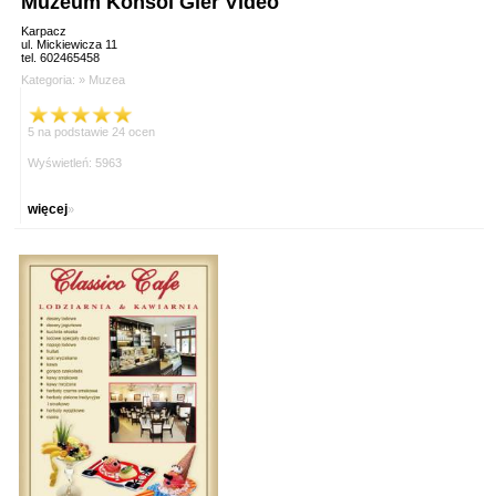
Muzeum Konsol Gier Video
Karpacz
ul. Mickiewicza 11
tel. 602465458
Kategoria: »
Muzea
5 na podstawie 24 ocen
Wyświetleń: 5963
więcej
»