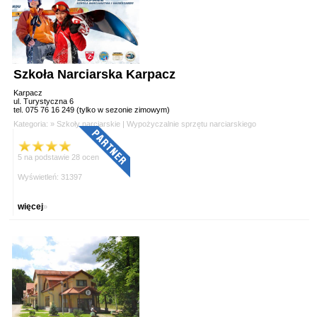
Szkoła Narciarska Karpacz
Karpacz
ul. Turystyczna 6
tel. 075 76 16 249 (tylko w sezonie zimowym)
Kategoria: »
Szkoły narciarskie
|
Wypożyczalnie sprzętu narciarskiego
5 na podstawie 28 ocen
Wyświetleń: 31397
więcej
»