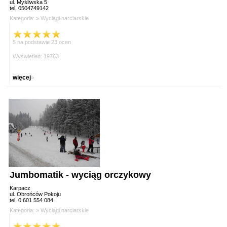
ul. Myśliwska 5
tel. 0504749142
Kategoria: »
Wyciągi narciarskie
5 na podstawie 23 ocen
Wyświetleń: 19763
więcej
»
Jumbomatik - wyciąg orczykowy
Karpacz
ul. Obrońców Pokoju
tel. 0 601 554 084
Kategoria: »
Wyciągi narciarskie