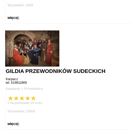
Wyświetleń: 9208
więcej
»
GILDIA PRZEWODNIKÓW SUDECKICH
Karpacz
tel. 519811869
Kategoria: »
Przewodnicy
5 na podstawie 24 ocen
Wyświetleń: 15604
więcej
»