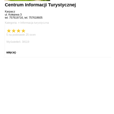
Centrum Informacji Turystycznej
Karpacz
ul. Kolejowa 3
tel. 757619716, tel. 757618605
Kategoria: »
Informacja turystyczna
5 na podstawie 25 ocen
Wyświetleń: 38119
więcej
»