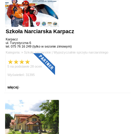
Szkoła Narciarska Karpacz
Karpacz
ul. Turystyczna 6
tel. 075 76 16 249 (tylko w sezonie zimowym)
Kategoria: »
Szkoły narciarskie
|
Wypożyczalnie sprzętu narciarskiego
5 na podstawie 28 ocen
Wyświetleń: 31395
więcej
»