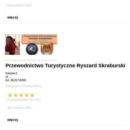
Wyświetleń: 6115
więcej
»
Przewodnictwo Turystyczne Ryszard Skraburski
Karpacz
ul. .
tel. 663174265
Kategoria: »
Przewodnicy
5 na podstawie 23 ocen
Wyświetleń: 8911
więcej
»