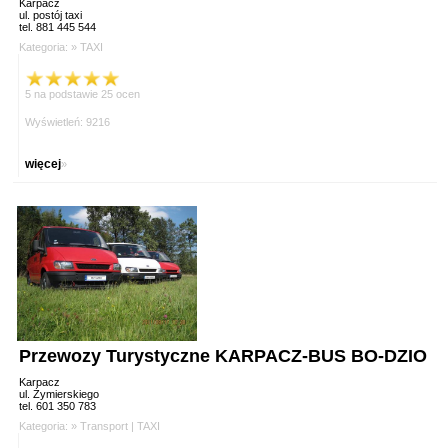
Karpacz
ul. postój taxi
tel. 881 445 544
Kategoria: »
TAXI
5 na podstawie 25 ocen
Wyświetleń: 9216
więcej
»
Przewozy Turystyczne KARPACZ-BUS BO-DZIO
Karpacz
ul. Żymierskiego
tel. 601 350 783
Kategoria: »
Transport
|
TAXI