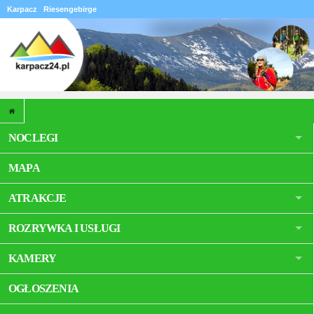
Karpacz
Riesengebirge
NOCLEGI
MAPA
ATRAKCJE
ROZRYWKA I USŁUGI
KAMERY
OGŁOSZENIA