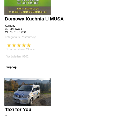
Domowa Kuchnia U MUSA
Karpacz
ul. Parkowa 1
tel. 75 76 16 020
Kategoria: »
Restauracje
5 na podstawie 24 ocen
Wyświetleń: 9702
więcej
»
Taxi for You