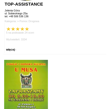
TOP-ASSISTANCE
Jelenia Góra
ul. Sobieskiego 25a
tel. +48 506 536 136
Kategoria: »
Pomoc Drogowa
5 na podstawie 24 ocen
Wyświetleń: 3334
więcej
»