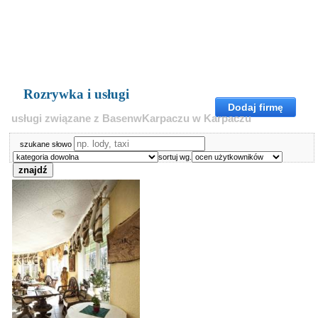
Rozrywka i usługi
Dodaj firmę
usługi związane z BasenwKarpaczu w Karpaczu
szukane słowo
sortuj wg.