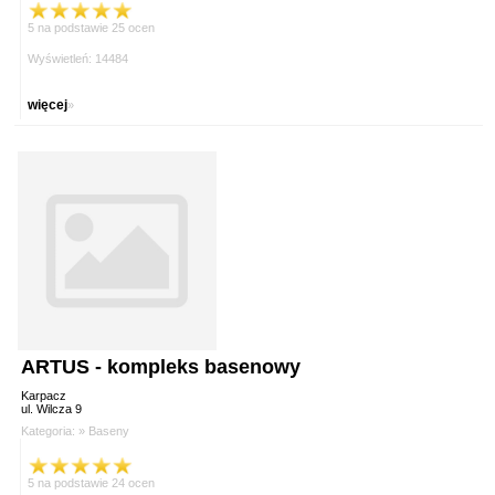
5 na podstawie 25 ocen
Wyświetleń: 14484
więcej
»
ARTUS - kompleks basenowy
Karpacz
ul. Wilcza 9
Kategoria: »
Baseny
5 na podstawie 24 ocen