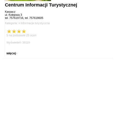
Centrum Informacji Turystycznej
Karpacz
ul. Kolejowa 3
tel. 757619716, tel. 757618605
Kategoria: »
Informacja turystyczna
5 na podstawie 25 ocen
Wyświetleń: 38119
więcej
»