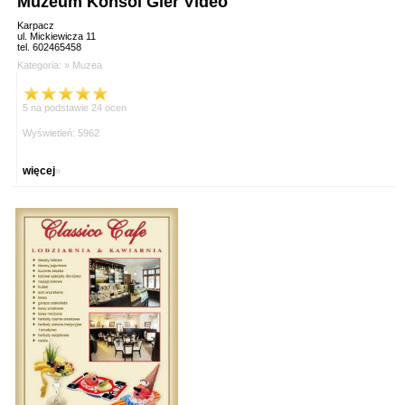
Muzeum Konsol Gier Video
Karpacz
ul. Mickiewicza 11
tel. 602465458
Kategoria: »
Muzea
5 na podstawie 24 ocen
Wyświetleń: 5962
więcej
»