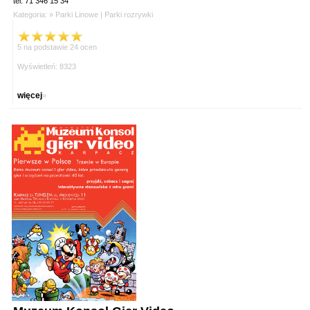
tel. 71 346 15 34
Kategoria: »
Parki Linowe
|
Parki rozrywki
5 na podstawie 24 ocen
Wyświetleń: 8323
więcej
»