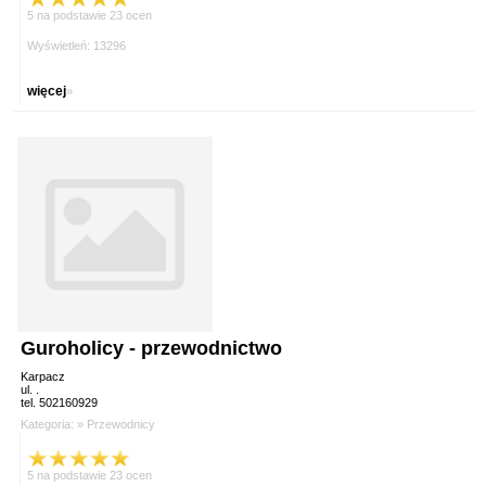
5 na podstawie 23 ocen
Wyświetleń: 13296
więcej
»
Guroholicy - przewodnictwo
Karpacz
ul. .
tel. 502160929
Kategoria: »
Przewodnicy
5 na podstawie 23 ocen