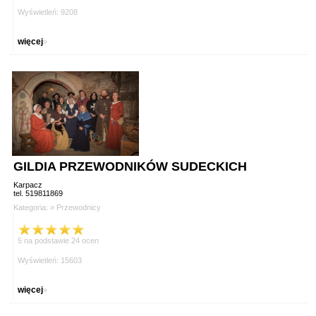
Wyświetleń: 9208
więcej
»
GILDIA PRZEWODNIKÓW SUDECKICH
Karpacz
tel. 519811869
Kategoria: »
Przewodnicy
5 na podstawie 24 ocen
Wyświetleń: 15603
więcej
»