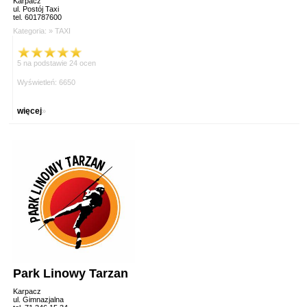
Karpacz
ul. Postój Taxi
tel. 601787600
Kategoria: »
TAXI
5 na podstawie 24 ocen
Wyświetleń: 6650
więcej
»
Park Linowy Tarzan
Karpacz
ul. Gimnazjalna