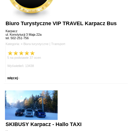
Biuro Turystyczne VIP TRAVEL Karpacz Bus
Karpacz
ul. Konstytucji 3 Maja 22a
tel. 502-251-756
Kategoria: »
Biura turystyczne
|
Transport
5 na podstawie 37 ocen
Wyświetleń: 13438
więcej
»
SKIBUSY Karpacz - Hallo TAXI