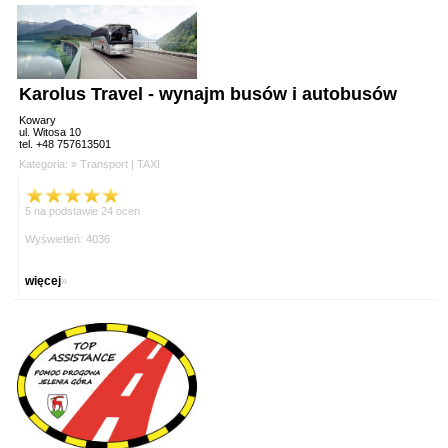
Karolus Travel - wynajm busów i autobusów
Kowary
ul. Witosa 10
tel. +48 757613501
Kategoria: »
Transport
|
TAXI
5 na podstawie 24 ocen
Wyświetleń: 4036
więcej
»