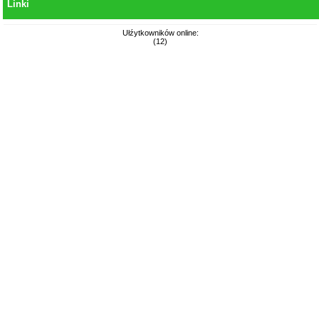
Linki
Ułźytkowników online:
(12)