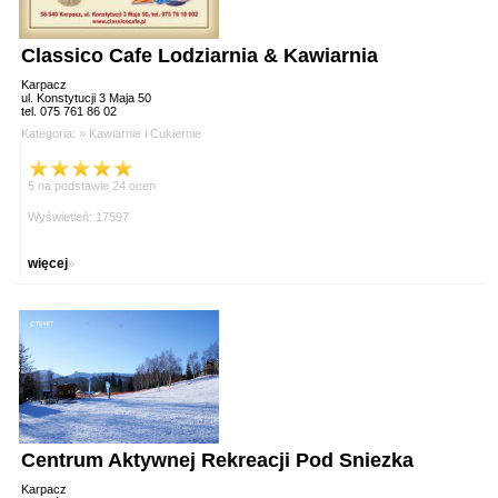
Classico Cafe Lodziarnia & Kawiarnia
Karpacz
ul. Konstytucji 3 Maja 50
tel. 075 761 86 02
Kategoria: »
Kawiarnie i Cukiernie
5 na podstawie 24 ocen
Wyświetleń: 17597
więcej
»
Centrum Aktywnej Rekreacji Pod Sniezka
Karpacz