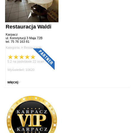
Restauracja Waldi
Karpacz
ul. Konstytucji 3 Maja 72B
tel. 75 76 163 81
Kategoria: »
Restauracje
5.2 na podstawie 22 ocen
Wyświetleń: 10620
więcej
»