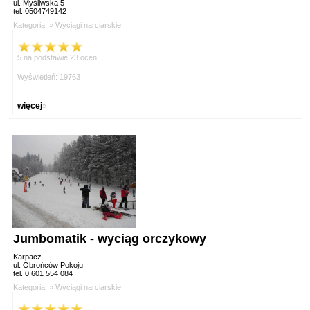
ul. Myśliwska 5
tel. 0504749142
Kategoria: »
Wyciągi narciarskie
5 na podstawie 23 ocen
Wyświetleń: 19763
więcej
»
Jumbomatik - wyciąg orczykowy
Karpacz
ul. Obrońców Pokoju
tel. 0 601 554 084
Kategoria: »
Wyciągi narciarskie