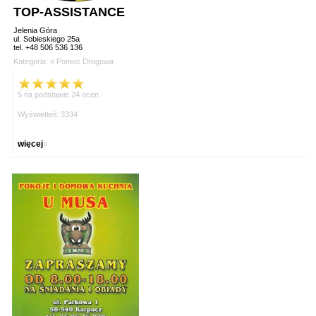
TOP-ASSISTANCE
Jelenia Góra
ul. Sobieskiego 25a
tel. +48 506 536 136
Kategoria: »
Pomoc Drogowa
5 na podstawie 24 ocen
Wyświetleń: 3334
więcej
»