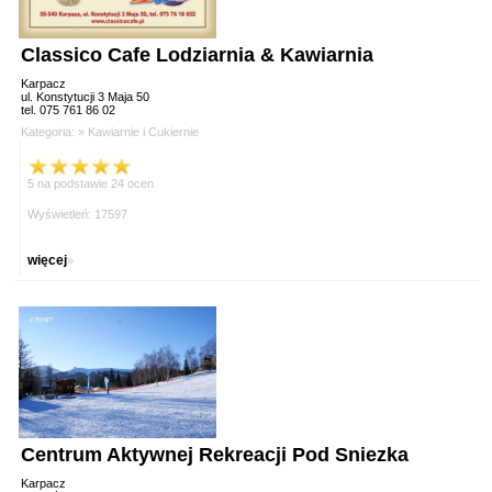
Classico Cafe Lodziarnia & Kawiarnia
Karpacz
ul. Konstytucji 3 Maja 50
tel. 075 761 86 02
Kategoria: »
Kawiarnie i Cukiernie
5 na podstawie 24 ocen
Wyświetleń: 17597
więcej
»
Centrum Aktywnej Rekreacji Pod Sniezka
Karpacz