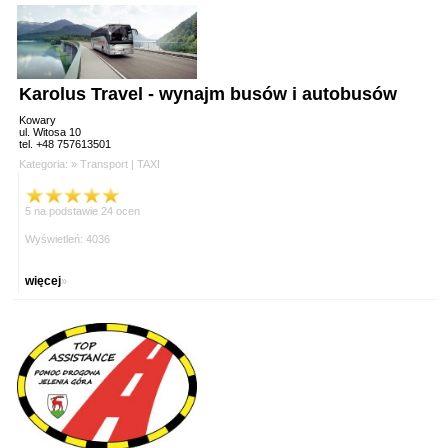
Karolus Travel - wynajm busów i autobusów
Kowary
ul. Witosa 10
tel. +48 757613501
Kategoria: »
Transport
|
TAXI
5 na podstawie 24 ocen
Wyświetleń: 4036
więcej
»