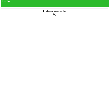
Linki
Ułźytkowników online:
(2)