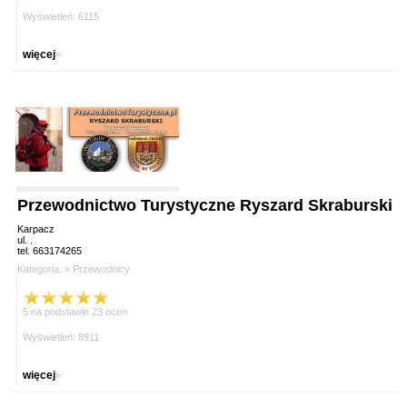
Wyświetleń: 6115
więcej
»
Przewodnictwo Turystyczne Ryszard Skraburski
Karpacz
ul. .
tel. 663174265
Kategoria: »
Przewodnicy
5 na podstawie 23 ocen
Wyświetleń: 8911
więcej
»