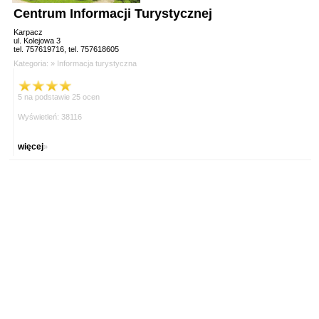
Centrum Informacji Turystycznej
Karpacz
ul. Kolejowa 3
tel. 757619716, tel. 757618605
Kategoria: »
Informacja turystyczna
5 na podstawie 25 ocen
Wyświetleń: 38116
więcej
»