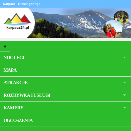
Karpacz
Riesengebirge
NOCLEGI
MAPA
ATRAKCJE
ROZRYWKA I USŁUGI
KAMERY
OGŁOSZENIA