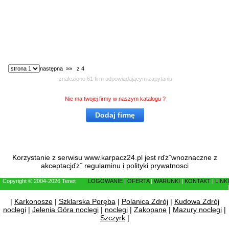
wybierz stronę:
następna »»
z 4
znaleziono 61 firm odpowiadającym zapytaniu
Nie ma twojej firmy w naszym katalogu ?
Dodaj firmę
Korzystanie z serwisu www.karpacz24.pl jest rďż˝wnoznaczne z
akceptacjďż˝
regulaminu
i
polityki prywatnosci
Copyright © 2004-2026 Tenet
LOGOWANIE
|
OFERTA
|
WARUNKI
|
KONTAKT
|
LINKI
|
|
Karkonosze
|
Szklarska Poręba
|
Polanica Zdrój
|
Kudowa Zdrój
noclegi
|
Jelenia Góra noclegi
|
noclegi
|
Zakopane
|
Mazury noclegi
|
Szczyrk
|