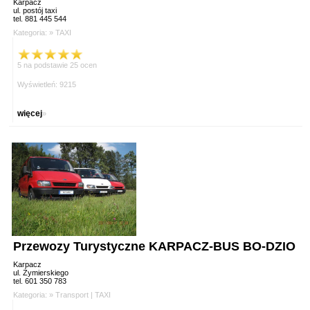
Karpacz
ul. postój taxi
tel. 881 445 544
Kategoria: »
TAXI
5 na podstawie 25 ocen
Wyświetleń: 9215
więcej
»
Przewozy Turystyczne KARPACZ-BUS BO-DZIO
Karpacz
ul. Żymierskiego
tel. 601 350 783
Kategoria: »
Transport
|
TAXI