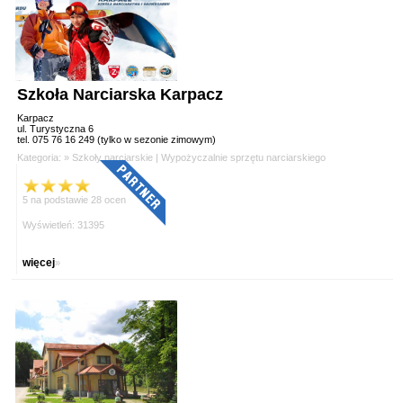
Szkoła Narciarska Karpacz
Karpacz
ul. Turystyczna 6
tel. 075 76 16 249 (tylko w sezonie zimowym)
Kategoria: »
Szkoły narciarskie
|
Wypożyczalnie sprzętu narciarskiego
5 na podstawie 28 ocen
Wyświetleń: 31395
więcej
»