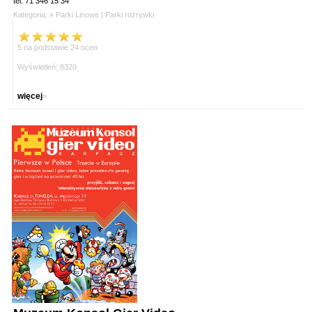
tel. 71 346 15 34
Kategoria: »
Parki Linowe
|
Parki rozrywki
5 na podstawie 24 ocen
Wyświetleń: 8320
więcej
»