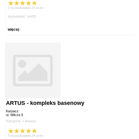
5 na podstawie 25 ocen
Wyświetleń: 14483
więcej
»
ARTUS - kompleks basenowy
Karpacz
ul. Wilcza 9
Kategoria: »
Baseny
5 na podstawie 24 ocen