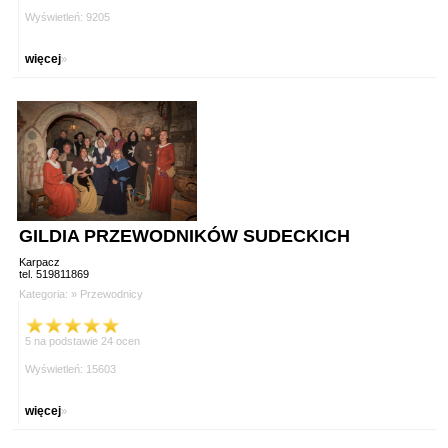
Wyświetleń: 9205
więcej
»
GILDIA PRZEWODNIKÓW SUDECKICH
Karpacz
tel. 519811869
Kategoria: »
Przewodnicy
5 na podstawie 24 ocen
Wyświetleń: 15603
więcej
»