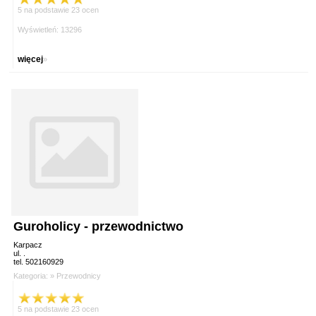
5 na podstawie 23 ocen
Wyświetleń: 13296
więcej
»
Guroholicy - przewodnictwo
Karpacz
ul. .
tel. 502160929
Kategoria: »
Przewodnicy
5 na podstawie 23 ocen