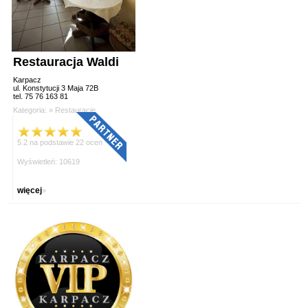
Restauracja Waldi
Karpacz
ul. Konstytucji 3 Maja 72B
tel. 75 76 163 81
Kategoria: »
Restauracje
5.2 na podstawie 22 ocen
Wyświetleń: 10619
więcej
»