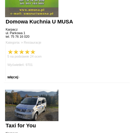
Domowa Kuchnia U MUSA
Karpacz
ul. Parkowa 1
tel. 75 76 16 020
Kategoria: »
Restauracje
5 na podstawie 24 ocen
Wyświetleń: 9701
więcej
»
Taxi for You