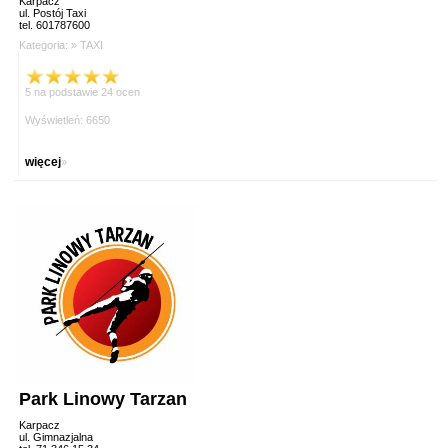
Karpacz
ul. Postój Taxi
tel. 601787600
Kategoria: »
TAXI
5 na podstawie 24 ocen
Wyświetleń: 6650
więcej
»
Park Linowy Tarzan
Karpacz
ul. Gimnazjalna