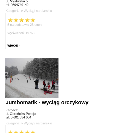
ul. Myśliwska 5
tel. 0504749142
Kategoria: »
Wyciągi narciarskie
5 na podstawie 23 ocen
Wyświetleń: 19763
więcej
»
Jumbomatik - wyciąg orczykowy
Karpacz
ul. Obrońców Pokoju
tel. 0 601 554 084
Kategoria: »
Wyciągi narciarskie