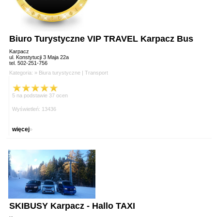
Biuro Turystyczne VIP TRAVEL Karpacz Bus
Karpacz
ul. Konstytucji 3 Maja 22a
tel. 502-251-756
Kategoria: »
Biura turystyczne
|
Transport
5 na podstawie 37 ocen
Wyświetleń: 13436
więcej
»
SKIBUSY Karpacz - Hallo TAXI