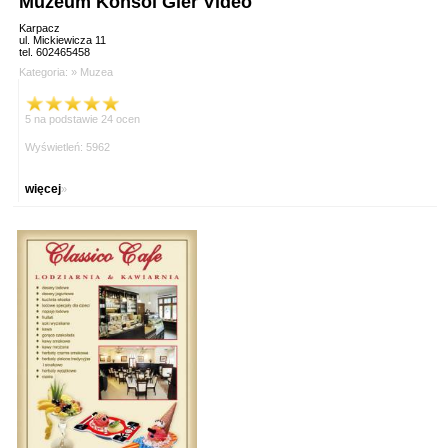
Muzeum Konsol Gier Video
Karpacz
ul. Mickiewicza 11
tel. 602465458
Kategoria: »
Muzea
5 na podstawie 24 ocen
Wyświetleń: 5962
więcej
»