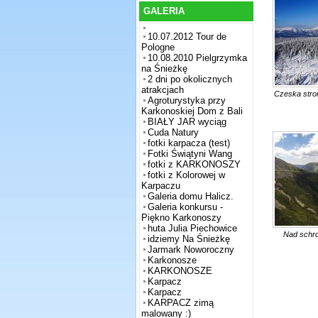
GALERIA
10.07.2012 Tour de
Pologne
10.08.2010 Pielgrzymka
na Śnieżkę
2 dni po okolicznych
atrakcjach
Czeska stro
Agroturystyka przy
Karkonoskiej Dom z Bali
BIAŁY JAR wyciąg
Cuda Natury
fotki karpacza (test)
Fotki Świątyni Wang
fotki z KARKONOSZY
fotki z Kolorowej w
Karpaczu
Galeria domu Halicz.
Galeria konkursu -
Piękno Karkonoszy
huta Julia Piechowice
Nad schro
idziemy Na Śnieżkę
Jarmark Noworoczny
Karkonosze
KARKONOSZE
Karpacz
Karpacz
KARPACZ zimą
malowany :)