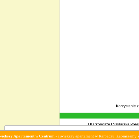
Korzystanie 
|
Karkonosze
|
Szklarska Porę
Na stronie wykorzystujemy
pliki cookies
(ciasteczka), zgodnie z aktualnymi ustawieniami
partament w Centrum
- ajwiększy apartament w Karpaczu. Zapraszamy Wypoczynek