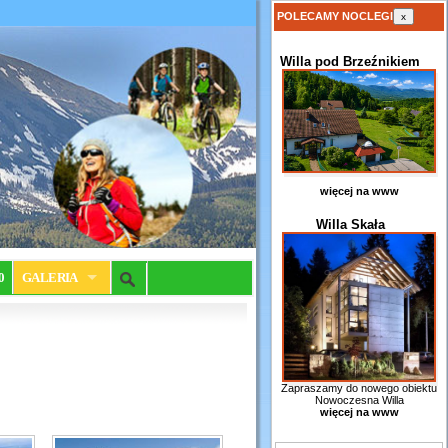
POLECAMY NOCLEGI
x
Willa pod Brzeźnikiem
więcej na www
Willa Skała
0
GALERIA
Zapraszamy do nowego obiektu
Nowoczesna Willa
więcej na www