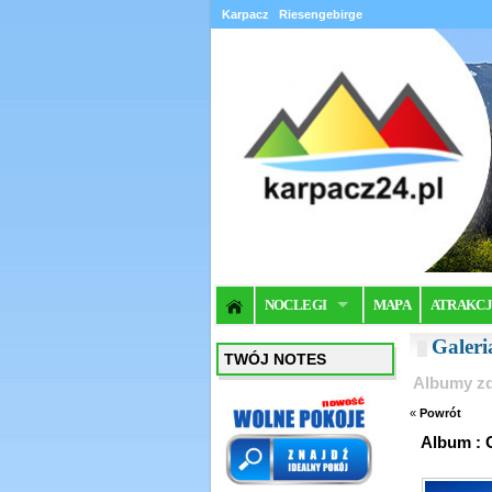
Karpacz
Riesengebirge
NOCLEGI
MAPA
ATRAKC
Galer
TWÓJ NOTES
Albumy zd
«
Powrót
Album : 