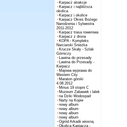
Karpacz atrakcje
Karpacz i najbliższa
okolica.
Karpacz i okolice
Karpacz Okres Bożego
Narodzenia i Sylwestra
2011-2012
Karpacz trasa rowerowa
Karpacz z drona
KOPA - Kompleks
Narciarski Śnieżka
Krucze Skały - Szlak
Górniczy
Lawina do przesady
Lawina do Przesady -
Karpacz
Majowa wyprawa do
Western City
Maraton górski
4.08.2012
Minus 19 stopni C
Muzeum Zabawek i lalek
na Dziki Wodospad
Narty na Kopie
nowy album
nowy album
nowy album
nowy album
Ogród Arkadii wiosną
Okolica Karpacza -