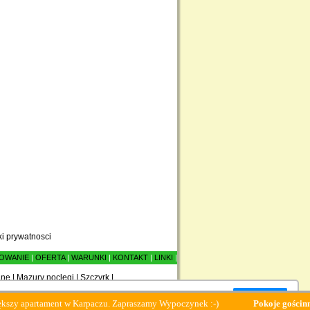
ki prywatnosci
OWANIE
|
OFERTA
|
WARUNKI
|
KONTAKT
|
LINKI
|
ane
|
Mazury noclegi
|
Szczyrk
|
Zamknij okno
ament w Karpaczu. Zapraszamy Wypoczynek :-)
Pokoje gościnne Polonez