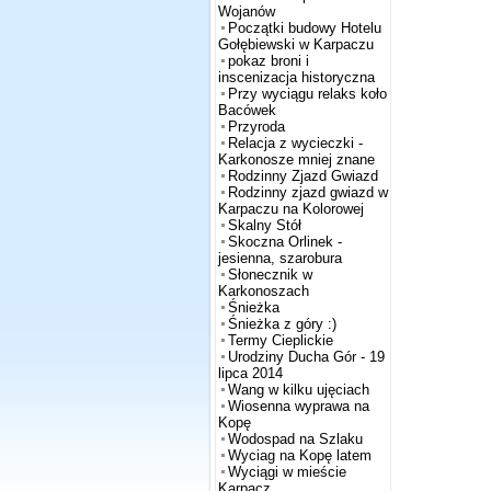
Wojanów
Początki budowy Hotelu
Gołębiewski w Karpaczu
pokaz broni i
inscenizacja historyczna
Przy wyciągu relaks koło
Bacówek
Przyroda
Relacja z wycieczki -
Karkonosze mniej znane
Rodzinny Zjazd Gwiazd
Rodzinny zjazd gwiazd w
Karpaczu na Kolorowej
Skalny Stół
Skoczna Orlinek -
jesienna, szarobura
Słonecznik w
Karkonoszach
Śnieżka
Śnieżka z góry :)
Termy Cieplickie
Urodziny Ducha Gór - 19
lipca 2014
Wang w kilku ujęciach
Wiosenna wyprawa na
Kopę
Wodospad na Szlaku
Wyciag na Kopę latem
Wyciągi w mieście
Karpacz