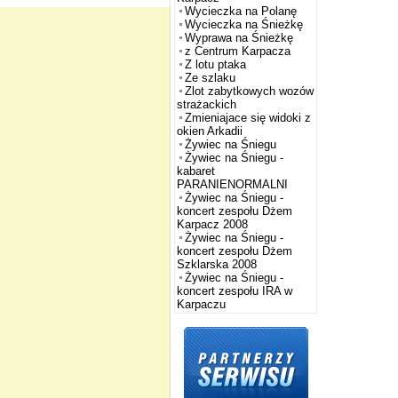
Wycieczka na Polanę
Wycieczka na Śnieżkę
Wyprawa na Śnieżkę
z Centrum Karpacza
Z lotu ptaka
Ze szlaku
Zlot zabytkowych wozów
strażackich
Zmieniajace się widoki z
okien Arkadii
Żywiec na Śniegu
Żywiec na Śniegu -
kabaret
PARANIENORMALNI
Żywiec na Śniegu -
koncert zespołu Dżem
Karpacz 2008
Żywiec na Śniegu -
koncert zespołu Dżem
Szklarska 2008
Żywiec na Śniegu -
koncert zespołu IRA w
Karpaczu