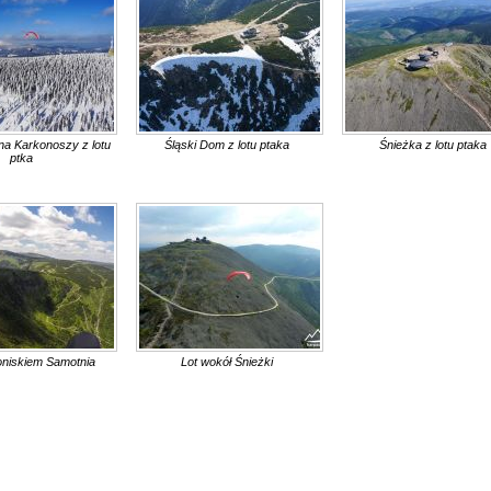
na Karkonoszy z lotu
Śląski Dom z lotu ptaka
Śnieżka z lotu ptaka
ptka
niskiem Samotnia
Lot wokół Śnieżki