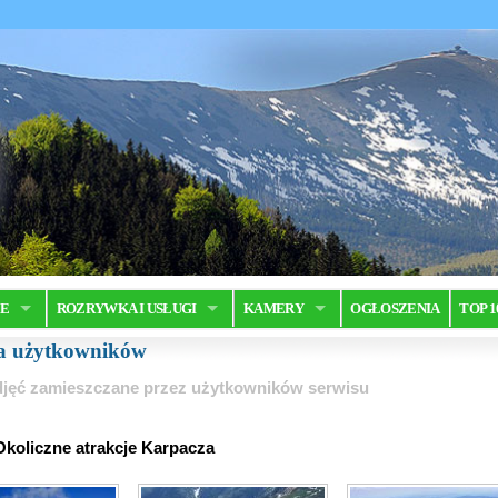
JE
ROZRYWKA I USŁUGI
KAMERY
OGŁOSZENIA
TOP 1
ia użytkowników
jęć zamieszczane przez użytkowników serwisu
Okoliczne atrakcje Karpacza