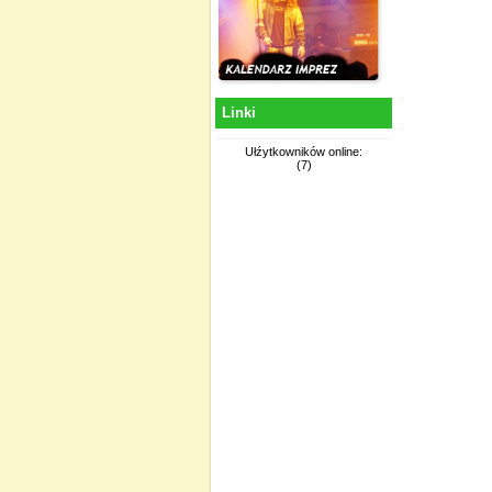
Linki
Ułźytkowników online:
(7)