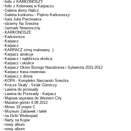
fotki z KARKONOSZY
fotki z Kolorowej w Karpaczu
Galeria domu Halicz.
Galeria konkursu - Piękno Karkonoszy
huta Julia Piechowice
idziemy Na Śnieżkę
Jarmark Noworoczny
KARKONOSZE
Karkonosze
Karpacz
Karpacz
KARPACZ zimą malowany :)
Karpacz atrakcje
Karpacz i najbliższa okolica.
Karpacz i okolice
Karpacz Okres Bożego Narodzenia i Sylwestra 2011-2012
Karpacz trasa rowerowa
Karpacz z drona
KOPA - Kompleks Narciarski Śnieżka
Krucze Skały - Szlak Górniczy
Lawina do przesady
Lawina do Przesady - Karpacz
Majowa wyprawa do Western City
Maraton górski 4.08.2012
Minus 19 stopni C
Muzeum Zabawek i lalek
na Dziki Wodospad
Narty na Kopie
nowy album
nowy album