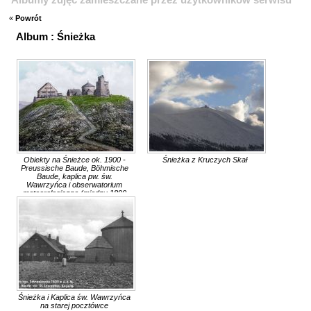
«
Powrót
Album : Śnieżka
Obiekty na Śnieżce ok. 1900 -
Śnieżka z Kruczych Skał
Preussische Baude, Böhmische
Baude, kaplica pw. św.
Wawrzyńca i obserwatorium
meteorologiczne (między 1890
and 1905)
Śnieżka i Kaplica św. Wawrzyńca
na starej pocztówce