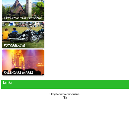
Linki
Ułźytkowników online:
(5)