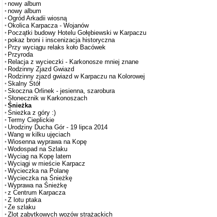
nowy album
nowy album
Ogród Arkadii wiosną
Okolica Karpacza - Wojanów
Początki budowy Hotelu Gołębiewski w Karpaczu
pokaz broni i inscenizacja historyczna
Przy wyciągu relaks koło Bacówek
Przyroda
Relacja z wycieczki - Karkonosze mniej znane
Rodzinny Zjazd Gwiazd
Rodzinny zjazd gwiazd w Karpaczu na Kolorowej
Skalny Stół
Skoczna Orlinek - jesienna, szarobura
Słonecznik w Karkonoszach
Śnieżka
Śnieżka z góry :)
Termy Cieplickie
Urodziny Ducha Gór - 19 lipca 2014
Wang w kilku ujęciach
Wiosenna wyprawa na Kopę
Wodospad na Szlaku
Wyciag na Kopę latem
Wyciągi w mieście Karpacz
Wycieczka na Polanę
Wycieczka na Śnieżkę
Wyprawa na Śnieżkę
z Centrum Karpacza
Z lotu ptaka
Ze szlaku
Zlot zabytkowych wozów strażackich