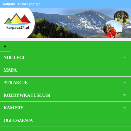
Karpacz
Riesengebirge
NOCLEGI
MAPA
ATRAKCJE
ROZRYWKA I USŁUGI
KAMERY
OGŁOSZENIA