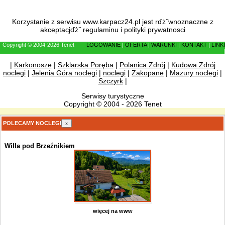
Korzystanie z serwisu www.karpacz24.pl jest rďż˝wnoznaczne z
akceptacjďż˝
regulaminu
i
polityki prywatnosci
Copyright © 2004-2026 Tenet
LOGOWANIE
|
OFERTA
|
WARUNKI
|
KONTAKT
|
LINKI
|
|
Karkonosze
|
Szklarska Poręba
|
Polanica Zdrój
|
Kudowa Zdrój
noclegi
|
Jelenia Góra noclegi
|
noclegi
|
Zakopane
|
Mazury noclegi
|
Szczyrk
|
Serwisy turystyczne
Copyright © 2004 - 2026 Tenet
POLECAMY NOCLEGI
x
Willa pod Brzeźnikiem
więcej na www