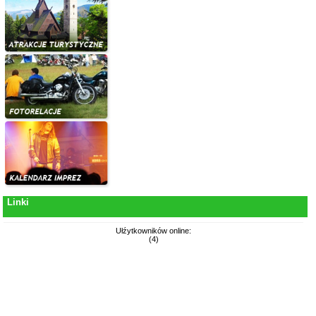
Linki
Ułźytkowników online:
(4)