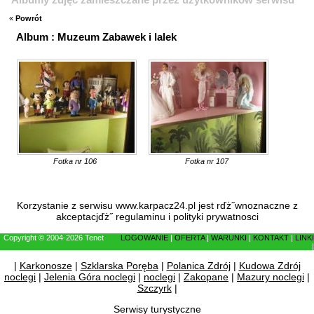
«
Powrót
Album : Muzeum Zabawek i lalek
Fotka nr 106
Fotka nr 107
Korzystanie z serwisu www.karpacz24.pl jest rďż˝wnoznaczne z
akceptacjďż˝
regulaminu
i
polityki prywatnosci
Copyright © 2004-2026 Tenet
LOGOWANIE
|
OFERTA
|
WARUNKI
|
KONTAKT
|
LINKI
|
|
Karkonosze
|
Szklarska Poręba
|
Polanica Zdrój
|
Kudowa Zdrój
noclegi
|
Jelenia Góra noclegi
|
noclegi
|
Zakopane
|
Mazury noclegi
|
Szczyrk
|
Serwisy turystyczne