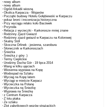
nowy album
nowy album
Ogród Arkadii wiosną
Okolica Karpacza - Wojanów
Początki budowy Hotelu Gołębiewski w Karpaczu
pokaz broni i inscenizacja historyczna
Przy wyciągu relaks koło Bacówek
Przyroda
Relacja z wycieczki - Karkonosze mniej znane
Rodzinny Zjazd Gwiazd
Rodzinny zjazd gwiazd w Karpaczu na Kolorowej
Skalny Stół
Skoczna Orlinek - jesienna, szarobura
Słonecznik w Karkonoszach
Śnieżka
Śnieżka z góry :)
Termy Cieplickie
Urodziny Ducha Gór - 19 lipca 2014
Wang w kilku ujęciach
Wiosenna wyprawa na Kopę
Wodospad na Szlaku
Wyciag na Kopę latem
Wyciągi w mieście Karpacz
Wycieczka na Polanę
Wycieczka na Śnieżkę
Wyprawa na Śnieżkę
z Centrum Karpacza
Z lotu ptaka
Ze szlaku
Zlot zabytkowych wozów strażackich