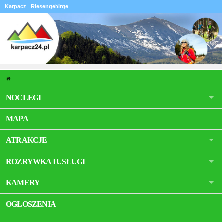
Karpacz
Riesengebirge
NOCLEGI
MAPA
ATRAKCJE
ROZRYWKA I USŁUGI
KAMERY
OGŁOSZENIA