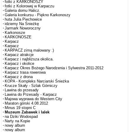
fotki z KARKONOSZY
fotki z Kolorowej w Karpaczu
Galeria domu Halicz.
Galeria konkursu - Piękno Karkonoszy
huta Julia Piechowice
idziemy Na Śnieżkę
Jarmark Noworoczny
Karkonosze
KARKONOSZE
Karpacz
Karpacz
KARPACZ zimą malowany :)
Karpacz atrakcje
Karpacz i najbliższa okolica.
Karpacz i okolice
Karpacz Okres Bożego Narodzenia i Sylwestra 2011-2012
Karpacz trasa rowerowa
Karpacz z drona
KOPA - Kompleks Narciarski Śnieżka
Krucze Skały - Szlak Górniczy
Lawina do przesady
Lawina do Przesady - Karpacz
Majowa wyprawa do Western City
Maraton górski 4.08.2012
Minus 19 stopni C
Muzeum Zabawek i lalek
na Dziki Wodospad
Narty na Kopie
nowy album
nowy album