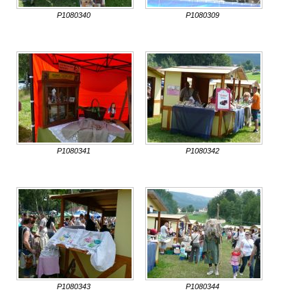
P1080340
P1080309
P1080341
P1080342
P1080343
P1080344