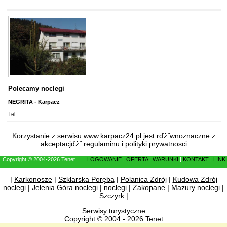
Polecamy noclegi
NEGRITA - Karpacz
Tel.:
Korzystanie z serwisu www.karpacz24.pl jest rďż˝wnoznaczne z
akceptacjďż˝
regulaminu
i
polityki prywatnosci
Copyright © 2004-2026 Tenet
LOGOWANIE
|
OFERTA
|
WARUNKI
|
KONTAKT
|
LINKI
|
|
Karkonosze
|
Szklarska Poręba
|
Polanica Zdrój
|
Kudowa Zdrój
noclegi
|
Jelenia Góra noclegi
|
noclegi
|
Zakopane
|
Mazury noclegi
|
Szczyrk
|
Serwisy turystyczne
Copyright © 2004 - 2026 Tenet