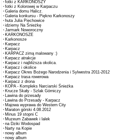
fotki z KARKONOSZY
fotki z Kolorowej w Karpaczu
Galeria domu Halicz.
Galeria konkursu - Piękno Karkonoszy
huta Julia Piechowice
idziemy Na Śnieżkę
Jarmark Noworoczny
KARKONOSZE
Karkonosze
Karpacz
Karpacz
KARPACZ zimą malowany :)
Karpacz atrakcje
Karpacz i najbliższa okolica.
Karpacz i okolice
Karpacz Okres Bożego Narodzenia i Sylwestra 2011-2012
Karpacz trasa rowerowa
Karpacz z drona
KOPA - Kompleks Narciarski Śnieżka
Krucze Skały - Szlak Górniczy
Lawina do przesady
Lawina do Przesady - Karpacz
Majowa wyprawa do Western City
Maraton górski 4.08.2012
Minus 19 stopni C
Muzeum Zabawek i lalek
na Dziki Wodospad
Narty na Kopie
nowy album
nowy album