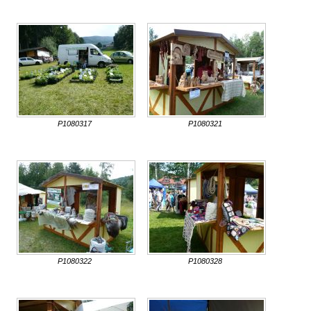
P1080317
P1080321
P1080322
P1080328