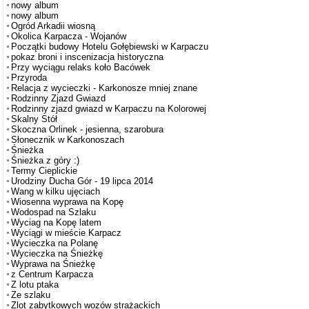
nowy album
nowy album
Ogród Arkadii wiosną
Okolica Karpacza - Wojanów
Początki budowy Hotelu Gołębiewski w Karpaczu
pokaz broni i inscenizacja historyczna
Przy wyciągu relaks koło Bacówek
Przyroda
Relacja z wycieczki - Karkonosze mniej znane
Rodzinny Zjazd Gwiazd
Rodzinny zjazd gwiazd w Karpaczu na Kolorowej
Skalny Stół
Skoczna Orlinek - jesienna, szarobura
Słonecznik w Karkonoszach
Śnieżka
Śnieżka z góry :)
Termy Cieplickie
Urodziny Ducha Gór - 19 lipca 2014
Wang w kilku ujęciach
Wiosenna wyprawa na Kopę
Wodospad na Szlaku
Wyciag na Kopę latem
Wyciągi w mieście Karpacz
Wycieczka na Polanę
Wycieczka na Śnieżkę
Wyprawa na Śnieżkę
z Centrum Karpacza
Z lotu ptaka
Ze szlaku
Zlot zabytkowych wozów strażackich