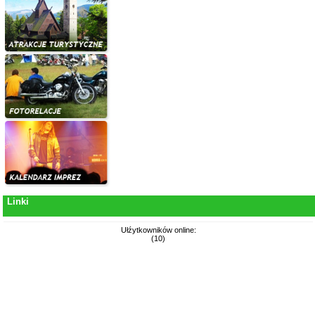
Linki
Ułźytkowników online:
(10)