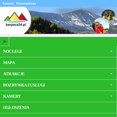
Karpacz
Riesengebirge
NOCLEGI
MAPA
ATRAKCJE
ROZRYWKA I USŁUGI
KAMERY
OGŁOSZENIA