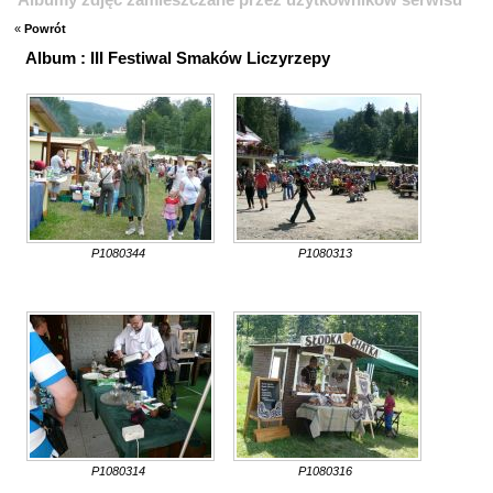
«
Powrót
Album : III Festiwal Smaków Liczyrzepy
P1080344
P1080313
P1080314
P1080316