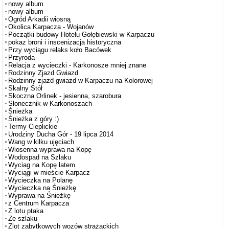
nowy album
nowy album
Ogród Arkadii wiosną
Okolica Karpacza - Wojanów
Początki budowy Hotelu Gołębiewski w Karpaczu
pokaz broni i inscenizacja historyczna
Przy wyciągu relaks koło Bacówek
Przyroda
Relacja z wycieczki - Karkonosze mniej znane
Rodzinny Zjazd Gwiazd
Rodzinny zjazd gwiazd w Karpaczu na Kolorowej
Skalny Stół
Skoczna Orlinek - jesienna, szarobura
Słonecznik w Karkonoszach
Śnieżka
Śnieżka z góry :)
Termy Cieplickie
Urodziny Ducha Gór - 19 lipca 2014
Wang w kilku ujęciach
Wiosenna wyprawa na Kopę
Wodospad na Szlaku
Wyciag na Kopę latem
Wyciągi w mieście Karpacz
Wycieczka na Polanę
Wycieczka na Śnieżkę
Wyprawa na Śnieżkę
z Centrum Karpacza
Z lotu ptaka
Ze szlaku
Zlot zabytkowych wozów strażackich