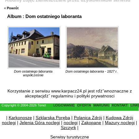
«
Powrót
Album : Dom ostatniego laboranta
Dom ostatniego laboranta
Dom ostatniego laboranta - 1827 r.
współcześnie
Korzystanie z serwisu www.karpacz24.pl jest rďż˝wnoznaczne z
akceptacjďż˝
regulaminu
i
polityki prywatnosci
Copyright © 2004-2026 Tenet
LOGOWANIE
|
OFERTA
|
WARUNKI
|
KONTAKT
|
LINKI
|
|
Karkonosze
|
Szklarska Poręba
|
Polanica Zdrój
|
Kudowa Zdrój
noclegi
|
Jelenia Góra noclegi
|
noclegi
|
Zakopane
|
Mazury noclegi
|
Szczyrk
|
Serwisy turystyczne